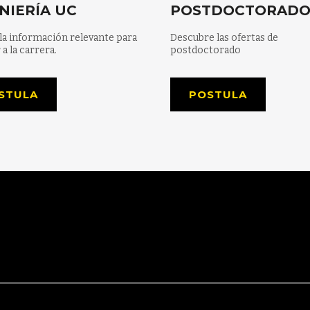
NIERÍA UC
POSTDOCTORAD
la información relevante para
Descubre las ofertas de
 a la carrera.
postdoctorado
STULA
POSTULA