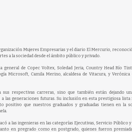
rganización Mujeres Empresarias y el diario El Mercurio, reconoci
rtes a la sociedad desde el ámbito público y privado.
ta general de Copec Voltex, Soledad Jeria, Country Head Río Tint
gía Microsoft, Camila Merino, alcaldesa de Vitacura, y Verónica 
n sus respectivas carreras, sino que también están dejando u
 a las generaciones futuras. Su inclusión en esta prestigiosa lista r
o positivo que nuestros graduados y graduadas tienen en la so
ela.
ó a las ingenieras en las categorías Ejecutivas, Servicio Público y
, tanto en pregrado como en postgrado, quienes fueron premiada