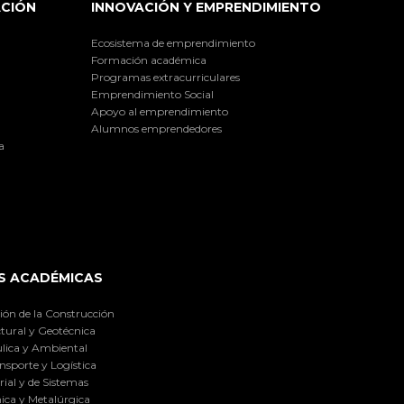
ACIÓN
INNOVACIÓN Y EMPRENDIMIENTO
Ecosistema de emprendimiento
Formación académica
Programas extracurriculares
Emprendimiento Social
Apoyo al emprendimiento
Alumnos emprendedores
a
S ACADÉMICAS
ión de la Construcción
tural y Geotécnica
lica y Ambiental
nsporte y Logística
ial y de Sistemas
ica y Metalúrgica