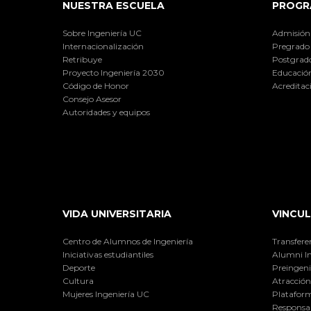
NUESTRA ESCUELA
PROGR
Sobre Ingeniería UC
Admisión
Internacionalización
Pregrado
Retribuye
Postgrad
Proyecto Ingeniería 2030
Educación
Código de Honor
Acreditac
Consejo Asesor
Autoridades y equipos
VIDA UNIVERSITARIA
VINCUL
Centro de Alumnos de Ingeniería
Transfere
Iniciativas estudiantiles
Alumni I
Deporte
Preingeni
Cultura
Atracción 
Mujeres Ingeniería UC
Plataform
Responsab