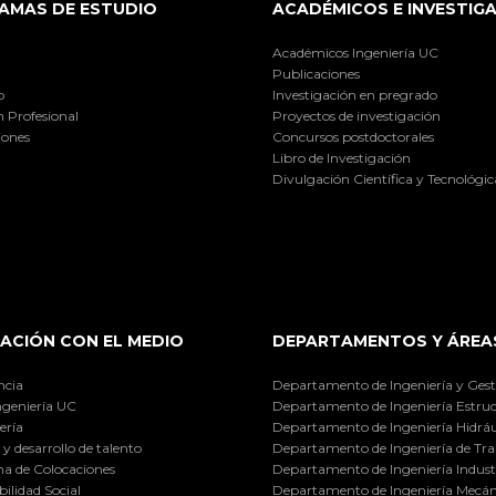
AMAS DE ESTUDIO
ACADÉMICOS E INVESTIG
Académicos Ingeniería UC
Publicaciones
o
Investigación en pregrado
 Profesional
Proyectos de investigación
iones
Concursos postdoctorales
Libro de Investigación
Divulgación Científica y Tecnológic
ACIÓN CON EL MEDIO
DEPARTAMENTOS Y ÁREA
ncia
Departamento de Ingeniería y Gest
ngeniería UC
Departamento de Ingeniería Estruc
ería
Departamento de Ingeniería Hidráu
y desarrollo de talento
Departamento de Ingeniería de Tra
a de Colocaciones
Departamento de Ingeniería Industr
ilidad Social
Departamento de Ingeniería Mecán