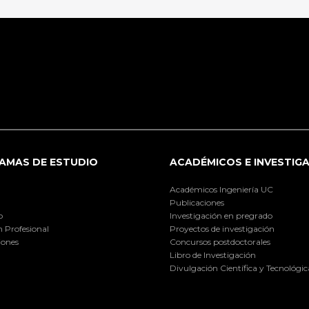
AMAS DE ESTUDIO
ACADÉMICOS E INVESTIG
Académicos Ingeniería UC
Publicaciones
o
Investigación en pregrado
 Profesional
Proyectos de investigación
iones
Concursos postdoctorales
Libro de Investigación
Divulgación Científica y Tecnológic