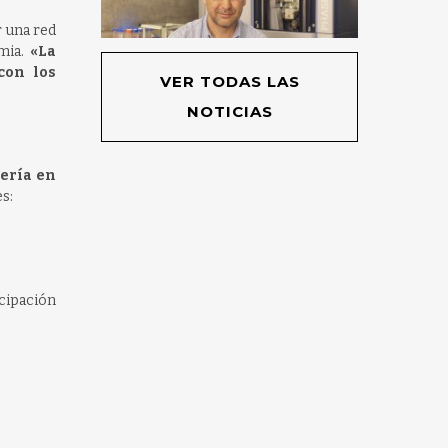
r una red
emia.
«La
con los
VER TODAS LAS
NOTICIAS
iería en
s:
cipación