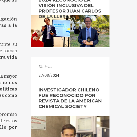
s que se
VISIÓN INCLUSIVA DEL
PROFESOR JUAN CARLOS
DE LA LLERA
tigación
ras a la
rante su
 se toman
tra vida
Noticias
27/09/2024
 la mayor
rio nos
olíticas
INVESTIGADOR CHILENO
FUE RECONOCIDO POR
tes como
REVISTA DE LA AMERICAN
CHEMICAL SOCIETY
ompromiso
nte estos
llo, por