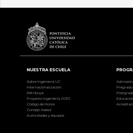
NUESTRA ESCUELA
PROGR
Sobre Ingeniería UC
Admisión
Internacionalización
Pregrado
Retribuye
Postgrad
Proyecto Ingeniería 2030
Educación
Código de Honor
Acreditac
Consejo Asesor
Autoridades y equipos