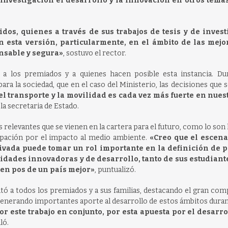
investigación el desarrollo y la innovación en otros tema
dos, quienes a través de sus trabajos de tesis y de inves
n esta versión, particularmente, en el ámbito de las mejo
onsable y segura»
, sostuvo el rector.
én a los premiados y a quienes hacen posible esta instancia. Du
ara la sociedad, que en el caso del Ministerio, las decisiones que
el transporte y la movilidad es cada vez más fuerte en nues
 la secretaria de Estado.
s relevantes que se vienen en la cartera para el futuro, como lo son
upación por el impacto al medio ambiente.
«Creo que el escena
ivada puede tomar un rol importante en la definición de p
acidades innovadoras y de desarrollo, tanto de sus estudian
en pos de un país mejor»
, puntualizó.
citó a todos los premiados y a sus familias, destacando el gran c
generando importantes aporte al desarrollo de estos ámbitos dura
r este trabajo en conjunto, por esta apuesta por el desarro
ló.