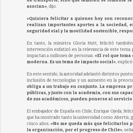
de transporte, sino que también se fomenta la 
asocian»
, dijo.
«Quisiera felicitar a quienes hoy son reconoci
realizan importantes aportes a la sociedad, e
seguridad vial y la movilidad sostenible, resp
En tanto, la ministra Gloria Hutt, felicitó tambi
intervención enfatizó en la relevancia de este tema p
impactan a millones de personas.
«El rol que toma 
moderna. Es un tema de impacto social»
, explicó
En este sentido, la autoridad adelantó distintos punto
inclusión de tecnologías y un aumento en la preoc
obliga a un trabajo en conjunto. La empresa pr
públicas, y junto con la academia, con sus cap
de sus académicos, pueden ponerse al servicio 
El embajador de España en Chile, Enrique Ojeda, feli
que ha mostrado tanto la universidad como Abertis, 
cinco años.
«No me queda más que felicitarlos po
la organización, por el progreso de Chile»
, seña