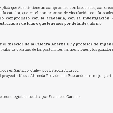
 explicó que Abertis tiene un compromiso con la sociedad, con crea
n la cátedra, que es el compromiso de vinculación con la acad
tro compromiso con la academia, con la investigación, 
aestructuras de futuro que tenemos por delante»
, afirmó.
or
el director de la Cátedra Abertis UC y profesor de Ingen
l valor de cada uno de los postulantes, las menciones y los ganadore
icos en Santiago, Chile», por Esteban Figueroa.
l proyecto Nueva Alameda Providencia: Buscando una mejor parti
 de tecnología bluetooth», por Francisco Garrido.