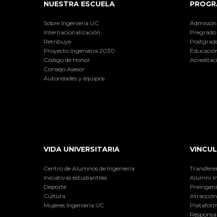
NUESTRA ESCUELA
PROGR
Sobre Ingeniería UC
Admisión
Internacionalización
Pregrado
Retribuye
Postgrad
Proyecto Ingeniería 2030
Educación
Código de Honor
Acreditac
Consejo Asesor
Autoridades y equipos
VIDA UNIVERSITARIA
VINCUL
Centro de Alumnos de Ingeniería
Transfere
Iniciativas estudiantiles
Alumni I
Deporte
Preingeni
Cultura
Atracción 
Mujeres Ingeniería UC
Plataform
Responsab