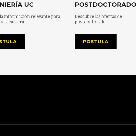
NIERÍA UC
POSTDOCTORAD
la información relevante para
Descubre las ofertas de
 a la carrera.
postdoctorado
STULA
POSTULA