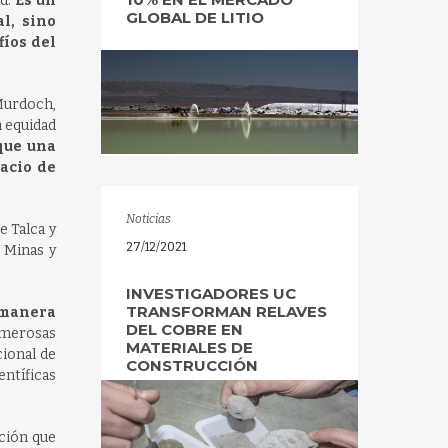
ad.
Es un
GLOBAL DE LITIO
l, sino
fíos del
Murdoch,
a equidad
que una
pacio de
Noticias
e Talca y
27/12/2021
 Minas y
INVESTIGADORES UC
TRANSFORMAN RELAVES
 manera
DEL COBRE EN
umerosas
MATERIALES DE
cional de
CONSTRUCCIÓN
entíficas
ción que