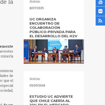
de la
Noticias
11/07/2025
UC ORGANIZA
ENCUENTRO DE
COLABORACIÓN
PÚBLICO-PRIVADA PARA
EL DESARROLLO DEL H2V
temente
herentes
 minería
 mineras
dades de
Noticias
er que el
 especial
05/09/2024
sociedad,
ESTUDIO UC ADVIERTE
QUE CHILE CAERÍA AL
10% EN EL MERCADO