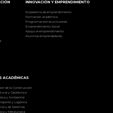
ACIÓN
INNOVACIÓN Y EMPRENDIMIENTO
Ecosistema de emprendimiento
Formación académica
Programas extracurriculares
Emprendimiento Social
Apoyo al emprendimiento
Alumnos emprendedores
a
S ACADÉMICAS
ión de la Construcción
tural y Geotécnica
lica y Ambiental
nsporte y Logística
ial y de Sistemas
ica y Metalúrgica