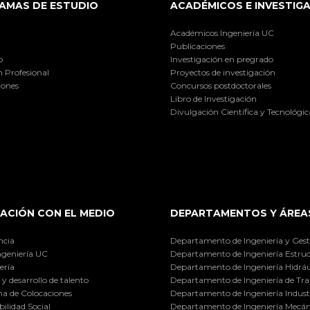
AMAS DE ESTUDIO
ACADÉMICOS E INVESTIG
Académicos Ingeniería UC
Publicaciones
o
Investigación en pregrado
 Profesional
Proyectos de investigación
iones
Concursos postdoctorales
Libro de Investigación
Divulgación Científica y Tecnológic
ACIÓN CON EL MEDIO
DEPARTAMENTOS Y ÁREA
ncia
Departamento de Ingeniería y Gest
ngeniería UC
Departamento de Ingeniería Estruc
ería
Departamento de Ingeniería Hidráu
y desarrollo de talento
Departamento de Ingeniería de Tra
a de Colocaciones
Departamento de Ingeniería Industr
ilidad Social
Departamento de Ingeniería Mecán