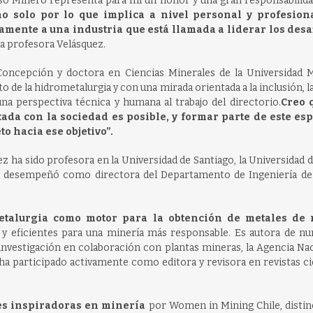
so Minero representa para mí un honor y una gran responsabilid
 solo por lo que implica a nivel personal y profesiona
amente a una industria que está llamada a liderar los desa
la profesora Velásquez.
e Concepción y doctora en Ciencias Minerales de la Universidad 
 de la hidrometalurgia y con una mirada orientada a la inclusión, l
a perspectiva técnica y humana al trabajo del directorio.
Creo 
ada con la sociedad es posible, y formar parte de este es
o hacia ese objetivo”.
ez ha sido profesora en la Universidad de Santiago, la Universidad d
se desempeñó como directora del Departamento de Ingeniería de
etalurgia como motor para la obtención de metales de
y eficientes para una minería más responsable. Es autora de n
 investigación en colaboración con plantas mineras, la Agencia Na
ha participado activamente como editora y revisora en revistas ci
es inspiradoras en minería
por Women in Mining Chile, distin