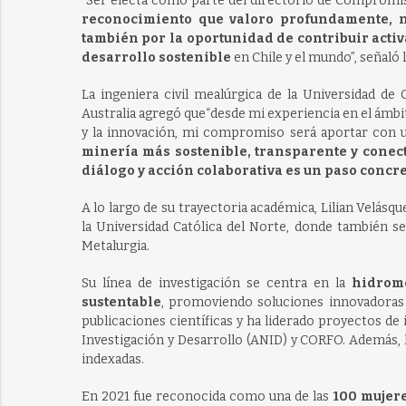
“Ser electa como parte del directorio de Compromi
reconocimiento que valoro profundamente, no
también por la oportunidad de contribuir activ
desarrollo sostenible
en Chile y el mundo”, señaló 
La ingeniera civil mealúrgica de la Universidad d
Australia agregó que“desde mi experiencia en el ámbito
y la innovación, mi compromiso será aportar con un
minería más sostenible, transparente y conect
diálogo y acción colaborativa es un paso concret
A lo largo de su trayectoria académica, Lilian Velásqu
la Universidad Católica del Norte, donde también 
Metalurgia.
Su línea de investigación se centra en la
hidrom
sustentable
, promoviendo soluciones innovadoras 
publicaciones científicas y ha liderado proyectos de
Investigación y Desarrollo (ANID) y CORFO. Además, 
indexadas.
En 2021 fue reconocida como una de las
100 mujer