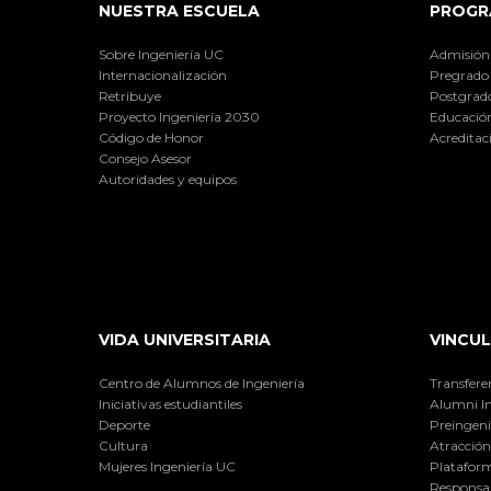
NUESTRA ESCUELA
PROGR
Sobre Ingeniería UC
Admisión
Internacionalización
Pregrado
Retribuye
Postgrad
Proyecto Ingeniería 2030
Educación
Código de Honor
Acreditac
Consejo Asesor
Autoridades y equipos
VIDA UNIVERSITARIA
VINCUL
Centro de Alumnos de Ingeniería
Transfere
Iniciativas estudiantiles
Alumni I
Deporte
Preingeni
Cultura
Atracción 
Mujeres Ingeniería UC
Plataform
Responsab