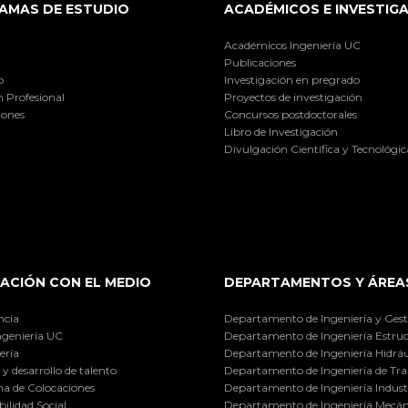
AMAS DE ESTUDIO
ACADÉMICOS E INVESTIG
Académicos Ingeniería UC
Publicaciones
o
Investigación en pregrado
 Profesional
Proyectos de investigación
iones
Concursos postdoctorales
Libro de Investigación
Divulgación Científica y Tecnológic
ACIÓN CON EL MEDIO
DEPARTAMENTOS Y ÁREA
ncia
Departamento de Ingeniería y Gest
ngeniería UC
Departamento de Ingeniería Estruc
ería
Departamento de Ingeniería Hidráu
y desarrollo de talento
Departamento de Ingeniería de Tra
a de Colocaciones
Departamento de Ingeniería Industr
ilidad Social
Departamento de Ingeniería Mecán