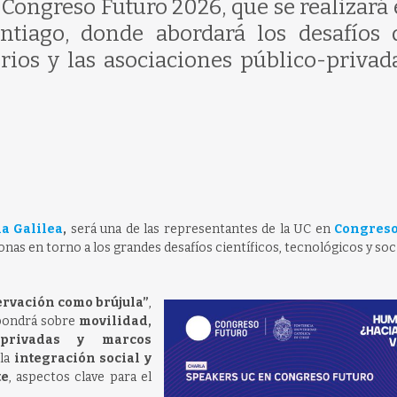
Congreso Futuro 2026, que se realizará 
ntiago, donde abordará los desafíos 
rios y las asociaciones público-privad
ia Galilea
,
será una de las representantes de la UC en
Congreso
nas en torno a los grandes desafíos científicos, tecnológicos y soc
ervación como brújula”
,
pondrá sobre
movilidad,
o-privadas y marcos
 la
integración social y
te
, aspectos clave para el