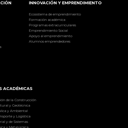
ACIÓN
INNOVACIÓN Y EMPRENDIMIENTO
Ecosistema de emprendimiento
Formación académica
Programas extracurriculares
Emprendimiento Social
Apoyo al emprendimiento
Alumnos emprendedores
a
S ACADÉMICAS
ión de la Construcción
tural y Geotécnica
lica y Ambiental
nsporte y Logística
ial y de Sistemas
ica y Metalúrgica