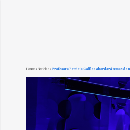
Home
»
Noticias
»
Profesora Patricia Galilea abordará temas de m