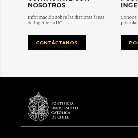
NOSOTROS
INGE
Información sobre las distintas áreas
Conoce 
de Ingeniería UC.
postular
CONTÁCTANOS
PO