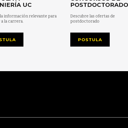
NIERÍA UC
POSTDOCTORAD
la información relevante para
Descubre las ofertas de
 a la carrera.
postdoctorado
STULA
POSTULA