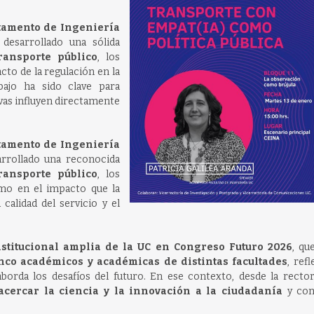
tamento de Ingeniería
a desarrollado una sólida
ransporte público
, los
acto de la regulación en la
abajo ha sido clave para
as influyen directamente
tamento de Ingeniería
arrollado una reconocida
ransporte público
, los
omo en el impacto que la
 calidad del servicio y el
stitucional amplia de la UC en Congreso Futuro 2026
, qu
nco académicos y académicas de distintas facultades
, refl
aborda los desafíos del futuro. En ese contexto, desde la rector
acercar la ciencia y la innovación a la ciudadanía
y con