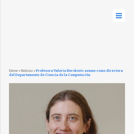
Home
»
Noticias
»
Profesora Valeria Herskovic asume como directora
del Departamento de Ciencia de la Computación