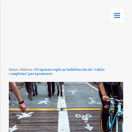
Home
»
Noticias
»
Proponen replicar habilitación de “calles
completas” para peatones