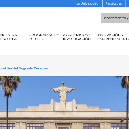
La Universidad
Facultades
Departamentos y
NUESTRA
PROGRAMAS DE
ACADÉMICOS E
INNOVACIÓN Y
ESCUELA
ESTUDIO
INVESTIGACIÓN
EMPRENDIMIENT
en el Día del Sagrado Corazón