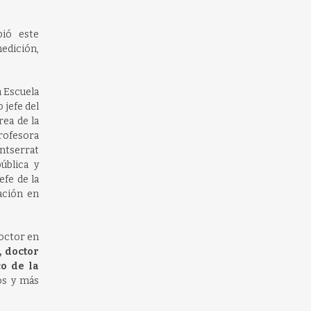
bió este
medición,
a Escuela
 jefe del
rea de la
profesora
ntserrat
ública y
efe de la
ación en
doctor en
, doctor
o de la
os y más