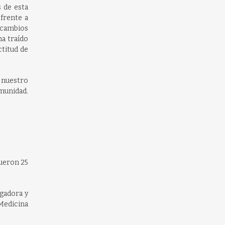
 de esta
frente a
 cambios
ha traído
ctitud de
a nuestro
omunidad.
fueron 25
igadora y
 Medicina