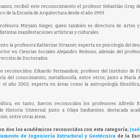
rbanos, recibió este reconocimiento el profesor Sebastián Gray, 
co de la Escuela de Arquitectura desde el año 1993.
profesora Miryam Singer, quien también es directora de Artes y 
distintas manifestaciones artísticas y culturales.
nto la profesora Katherine Strasser, experta en psicología del des
doctor en Ciencias Sociales Alejandro Reinoso, además del profes
irección de Doctorados.
os reconocidos; Eduardo Fermandois, profesor del Instituto de Fi
oría del conocimiento, metafilosofía, entre otros; junto a María 
e el año 2002, experta en áreas como la antropología filosófica,
olítica, en tanto, fueron reconocidos los profesores Alfredo R
e Historia Universal; junto a Olaya Sanfuentes, destacada aca
nio, entre otras áreas.
ron dos los académicos reconocidos con esta categoría;
José
tamento de Ingeniería Estructural y Geotécnica
de la Esc