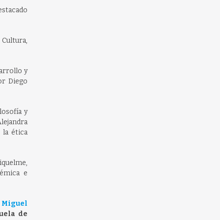
destacado
Cultura,
arrollo y
or Diego
losofía y
Alejandra
 la ética
iquelme,
démica e
 Miguel
uela de