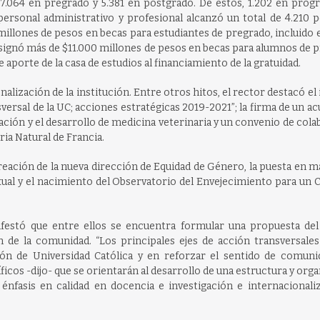
27.064 en pregrado y 5.381 en postgrado. De estos, 1.202 en prog
 personal administrativo y profesional alcanzó un total de 4.210 
illones de pesos en becas para estudiantes de pregrado, incluido 
n asignó más de $11.000 millones de pesos en becas para alumnos de 
aporte de la casa de estudios al financiamiento de la gratuidad.
nalización de la institución. Entre otros hitos, el rector destacó el 
versal de la UC; acciones estratégicas 2019-2021”; la firma de un a
ción y el desarrollo de medicina veterinaria y un convenio de col
ria Natural de Francia.
creación de la nueva dirección de Equidad de Género, la puesta en 
xual y el nacimiento del Observatorio del Envejecimiento para un 
ifestó que entre ellos se encuentra formular una propuesta del
n de la comunidad. “Los principales ejes de acción transversales
ón de Universidad Católica y en reforzar el sentido de comuni
íficos -dijo- que se orientarán al desarrollo de una estructura y org
énfasis en calidad en docencia e investigación e internacionaliz