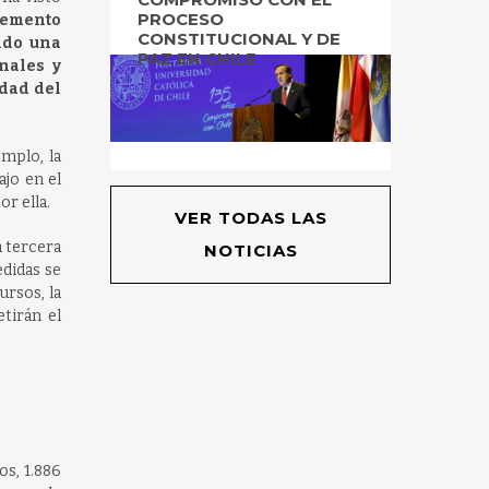
PROCESO
lemento
CONSTITUCIONAL Y DE
ndo una
PAZ EN CHILE
nales y
idad del
emplo, la
ajo en el
or ella.
VER TODAS LAS
a tercera
NOTICIAS
edidas se
ursos, la
tirán el
os, 1.886