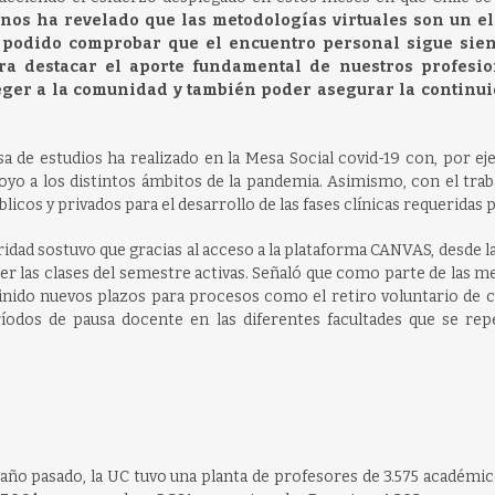
 nos ha revelado que las metodologías virtuales son un e
 podido comprobar que el encuentro personal sigue sie
era destacar el aporte fundamental de nuestros profesio
teger a la comunidad y también poder asegurar la continu
sa de estudios ha realizado en la Mesa Social covid-19 con, por ej
oyo a los distintos ámbitos de la pandemia. Asimismo, con el trab
icos y privados para el desarrollo de las fases clínicas requeridas p
idad sostuvo que gracias al acceso a la plataforma CANVAS, desde l
 las clases del semestre activas. Señaló que como parte de las m
finido nuevos plazos para procesos como el retiro voluntario de c
ríodos de pausa docente en las diferentes facultades que se repe
 año pasado, la UC tuvo una planta de profesores de 3.575 académic