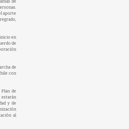
ramas de
personas.
el aporte
pregrado,
inicio en
cuerdo de
aboración
marcha de
Chile con
 Plan de
 estarán
dad y de
anización
ación al