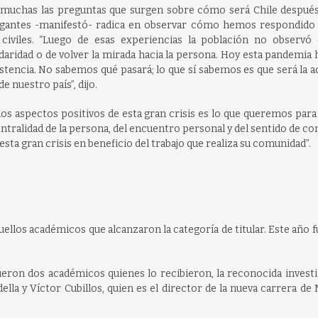
n muchas las preguntas que surgen sobre cómo será Chile después
ogantes -manifestó- radica en observar cómo hemos respondido 
civiles. “Luego de esas experiencias la población no observó
aridad o de volver la mirada hacia la persona. Hoy esta pandemia 
tencia. No sabemos qué pasará; lo que sí sabemos es que será la a
e nuestro país”, dijo.
los aspectos positivos de esta gran crisis es lo que queremos par
centralidad de la persona, del encuentro personal y del sentido de c
a gran crisis en beneficio del trabajo que realiza su comunidad”.
ellos académicos que alcanzaron la categoría de titular. Este año 
fueron dos académicos quienes lo recibieron, la reconocida invest
la y Víctor Cubillos, quien es el director de la nueva carrera de