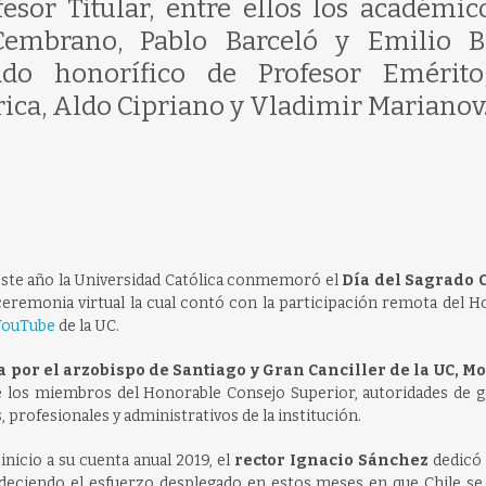
fesor Titular, entre ellos los académic
Cembrano, Pablo Barceló y Emilio B
do honorífico de Profesor Emérito
ica, Aldo Cipriano y Vladimir Marianov
s, este año la Universidad Católica conmemoró el
Día del Sagrado 
ceremonia virtual la cual contó con la participación remota del 
 YouTube
de la UC.
 por el arzobispo de Santiago y Gran Canciller de la UC, 
e los miembros del Honorable Consejo Superior, autoridades de g
, profesionales y administrativos de la institución.
inicio a su cuenta anual 2019, el
rector Ignacio Sánchez
dedicó 
deciendo el esfuerzo desplegado en estos meses en que Chile se 