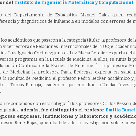
tor del
Instituto de Ingeniería Matemática y Computacional
o del Departamento de Estadística Manuel Galea quien reci
nferencia y diagnósticos de influencia en modelos con errores de 
los académicos que pasaron a la categoría titular: la profesora de l
vicerrectora de Relaciones Internacionales de la UC; el académico
a Luis Ignacio Cortínez; junto a Luz María Letelier experta del á
iversos programas en la Escuela de Medicina. A ellos, se suma la 
Educación Continua de la Escuela de Enfermería; la profesora Mo
 de Medicina; la profesora Paula Bedregal, experta en salud p
 la Facultad de Medicina; el profesor Pedro Becker, académico y j
unto a Tomás Pantoja, académico que coordinó la Unidad Investig
.
eron reconocidos con esta categoría los profesores Carlos Pessoa, 
coquímica;
además, fue distinguido el profesor
Emilio Bunel
giosas empresas, instituciones y laboratorios y académic
rofesor René Rojas, quien ha liderado la investigación sobre nuev