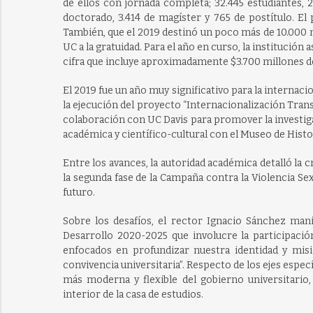
de ellos con jornada completa; 32.445 estudiantes, 
doctorado, 3.414 de magíster y 765 de postítulo. El
También, que el 2019 destinó un poco más de 10.000 m
UC a la gratuidad. Para el año en curso, la institució
cifra que incluye aproximadamente $3.700 millones de 
El 2019 fue un año muy significativo para la internacio
la ejecución del proyecto “Internacionalización Trans
colaboración con UC Davis para promover la investiga
académica y científico-cultural con el Museo de Histo
Entre los avances, la autoridad académica detalló la 
la segunda fase de la Campaña contra la Violencia Se
futuro.
Sobre los desafíos, el rector Ignacio Sánchez man
Desarrollo 2020-2025 que involucre la participació
enfocados en profundizar nuestra identidad y misi
convivencia universitaria”. Respecto de los ejes espec
más moderna y flexible del gobierno universitario, 
interior de la casa de estudios.