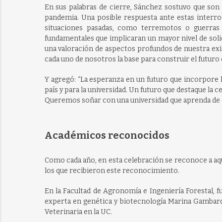
En sus palabras de cierre, Sánchez sostuvo que so
pandemia. Una posible respuesta ante estas interr
situaciones pasadas, como terremotos o guerras 
fundamentales que implicaran un mayor nivel de solid
una valoración de aspectos profundos de nuestra exis
cada uno de nosotros la base para construir el futuro d
Y agregó: “La esperanza en un futuro que incorpore 
país y para la universidad. Un futuro que destaque la 
Queremos soñar con una universidad que aprenda de est
Académicos reconocidos
Como cada año, en esta celebración se reconoce a aqu
los que recibieron este reconocimiento.
En la Facultad de Agronomía e Ingeniería Forestal, 
experta en genética y biotecnología Marina Gambardel
Veterinaria en la UC.