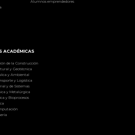
Alumnos emprendedores
a
S ACADÉMICAS
ión de la Construcción
tural y Geotécnica
lica y Ambiental
nsporte y Logística
ial y de Sistemas
ica y Metalúrgica
ca y Bioprocesos
ica
omputación
ería