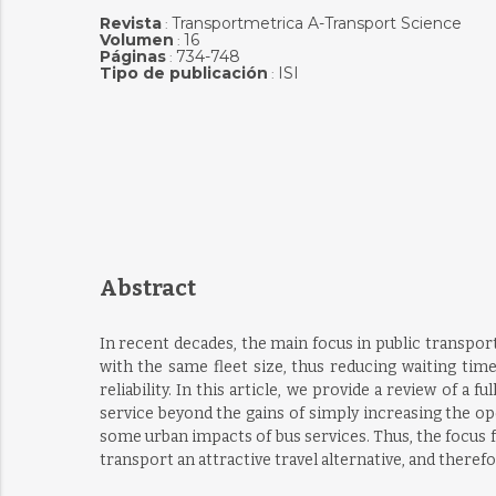
Revista
Transportmetrica A-Transport Science
:
Volumen
16
:
Páginas
734-748
:
Tipo de publicación
ISI
:
Abstract
In recent decades, the main focus in public transport
with the same fleet size, thus reducing waiting tim
reliability. In this article, we provide a review of 
service beyond the gains of simply increasing the ope
some urban impacts of bus services. Thus, the focus f
transport an attractive travel alternative, and theref