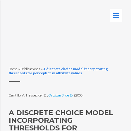
Home
»
Publicaciones
»
A discrete choice model incorporating
thresholds for perception in attribute values
Cantillo V., Heydecker B.,
Ortúzar J. de D.
(2006)
A DISCRETE CHOICE MODEL
INCORPORATING
THRESHOLDS FOR