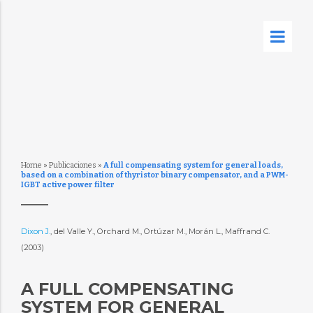
Home
»
Publicaciones
»
A full compensating system for general loads,
based on a combination of thyristor binary compensator, and a PWM-
IGBT active power filter
Dixon J.
, del Valle Y., Orchard M., Ortúzar M., Morán L., Maffrand C.
(2003)
A FULL COMPENSATING
SYSTEM FOR GENERAL