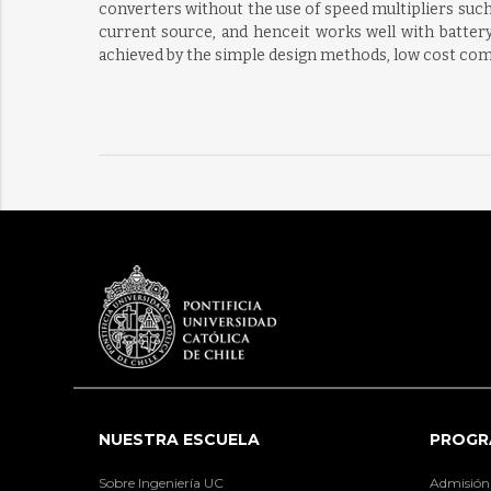
converters without the use of speed multipliers such
current source, and henceit works well with battery
achieved by the simple design methods, low cost co
NUESTRA ESCUELA
PROGR
Sobre Ingeniería UC
Admisión