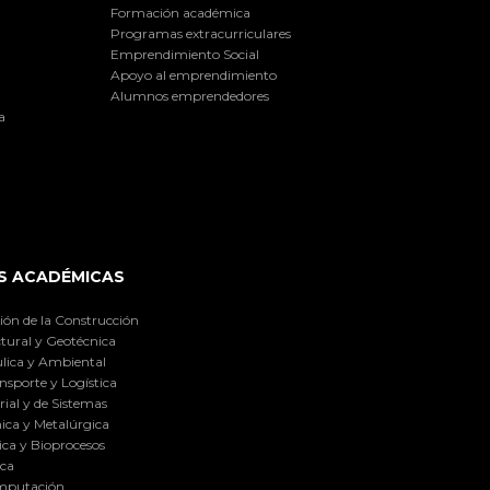
Formación académica
Programas extracurriculares
Emprendimiento Social
Apoyo al emprendimiento
Alumnos emprendedores
a
S ACADÉMICAS
ión de la Construcción
tural y Geotécnica
lica y Ambiental
nsporte y Logística
ial y de Sistemas
ica y Metalúrgica
ca y Bioprocesos
ica
omputación