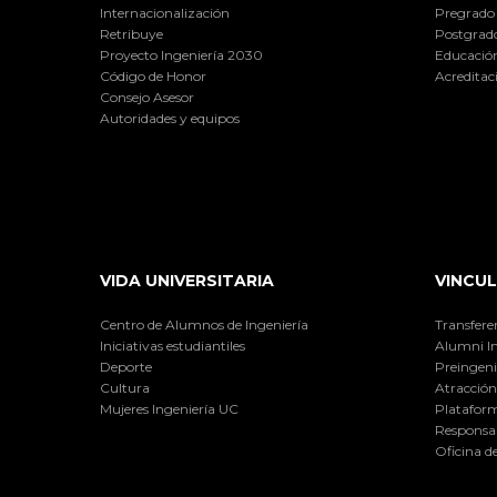
Internacionalización
Pregrado
Retribuye
Postgrad
Proyecto Ingeniería 2030
Educación
Código de Honor
Acreditac
Consejo Asesor
Autoridades y equipos
VIDA UNIVERSITARIA
VINCUL
Centro de Alumnos de Ingeniería
Transfere
Iniciativas estudiantiles
Alumni I
Deporte
Preingeni
Cultura
Atracción 
Mujeres Ingeniería UC
Plataform
Responsab
Oficina d