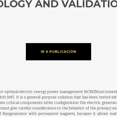
LOGY AND VALIDATI
IR A PUBLICACIÓN
n, for optimal electric energy power management NCRE(NonConvent
. b10 kW). It is a general-purpose solution that has been tested wit
 two critical components inthe configuration: the electric gene
ust give careful consideration to the behavior of the primary en
ial fluxgenerator with permanent magnets, because it allows ma