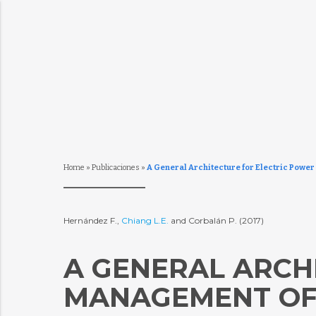
Home
»
Publicaciones
»
A General Architecture for Electric Powe
Hernández F.,
Chiang L.E.
and Corbalán P. (2017)
A GENERAL ARCH
MANAGEMENT OF 