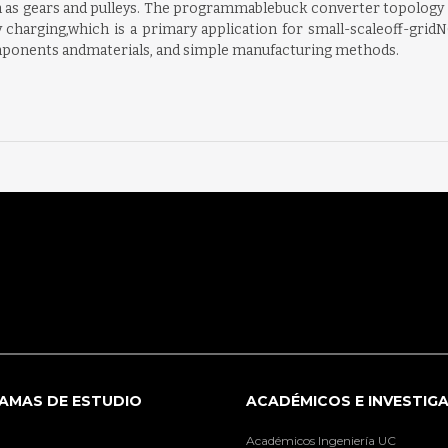
 as gears and pulleys. The programmablebuck converter topology is
 charging,which is a primary application for small-scaleoff-gridN
mponents andmaterials, and simple manufacturing methods.
AMAS DE ESTUDIO
ACADÉMICOS E INVESTIG
Académicos Ingeniería UC