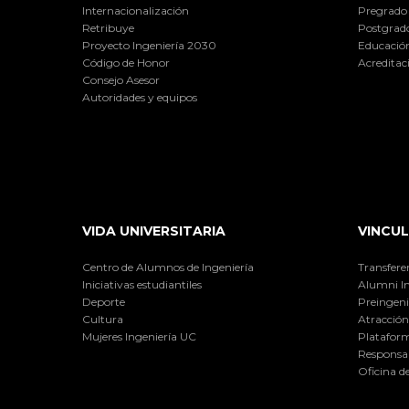
Internacionalización
Pregrado
Retribuye
Postgrad
Proyecto Ingeniería 2030
Educación
Código de Honor
Acreditac
Consejo Asesor
Autoridades y equipos
VIDA UNIVERSITARIA
VINCUL
Centro de Alumnos de Ingeniería
Transfere
Iniciativas estudiantiles
Alumni I
Deporte
Preingeni
Cultura
Atracción 
Mujeres Ingeniería UC
Plataform
Responsab
Oficina d