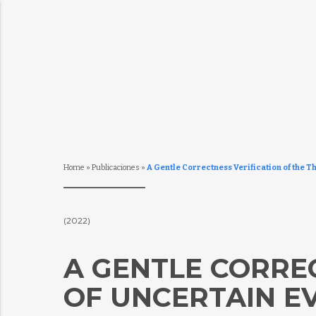
Home
»
Publicaciones
»
A Gentle Correctness Verification of the T
(2022)
A GENTLE CORRE
OF UNCERTAIN E