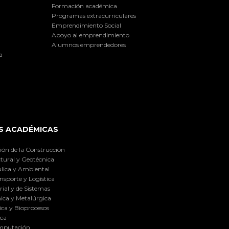
Formación académica
Programas extracurriculares
Emprendimiento Social
Apoyo al emprendimiento
Alumnos emprendedores
a
S ACADÉMICAS
ión de la Construcción
tural y Geotécnica
lica y Ambiental
nsporte y Logística
ial y de Sistemas
ica y Metalúrgica
ca y Bioprocesos
ica
omputación