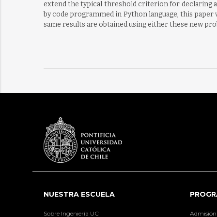
extend the typical threshold criterion for declaring 
by code programmed in Python language, this paper v
same results are obtained using either these new pro
NUESTRA ESCUELA
PROGR
Sobre Ingeniería UC
Admisión