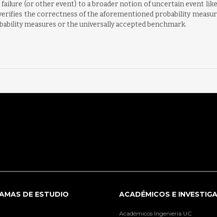
a failure (or other event) to a broader notion of uncertain event l
erifies the correctness of the aforementioned probability measures
bability measures or the universally accepted benchmark.
AMAS DE ESTUDIO
ACADÉMICOS E INVESTIG
Académicos Ingeniería UC