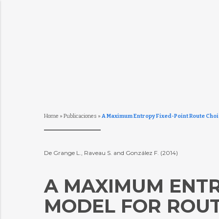
Home
»
Publicaciones
»
A Maximum Entropy Fixed-Point Route Choi
De Grange L., Raveau S. and González F. (2014)
A MAXIMUM ENTR
MODEL FOR ROUT