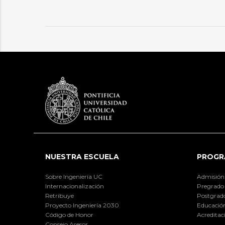
NUESTRA ESCUELA
PROGR
Sobre Ingeniería UC
Admisión
Internacionalización
Pregrado
Retribuye
Postgrad
Proyecto Ingeniería 2030
Educación
Código de Honor
Acreditac
Consejo Asesor