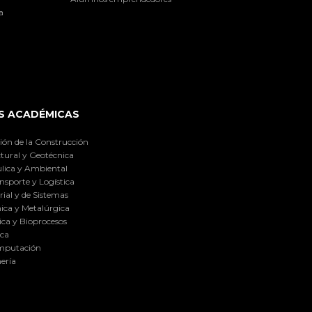
a
S ACADÉMICAS
ión de la Construcción
tural y Geotécnica
lica y Ambiental
nsporte y Logística
ial y de Sistemas
ica y Metalúrgica
ca y Bioprocesos
ica
omputación
ería