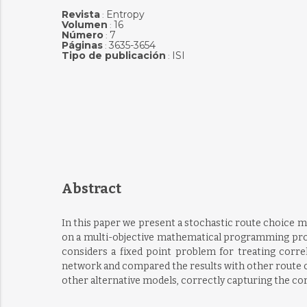
Revista
Entropy
:
Volumen
16
:
Número
7
:
Páginas
3635-3654
:
Tipo de publicación
ISI
:
Abstract
In this paper we present a stochastic route choice mo
on a multi-objective mathematical programming prob
considers a fixed point problem for treating corre
network and compared the results with other route c
other alternative models, correctly capturing the c