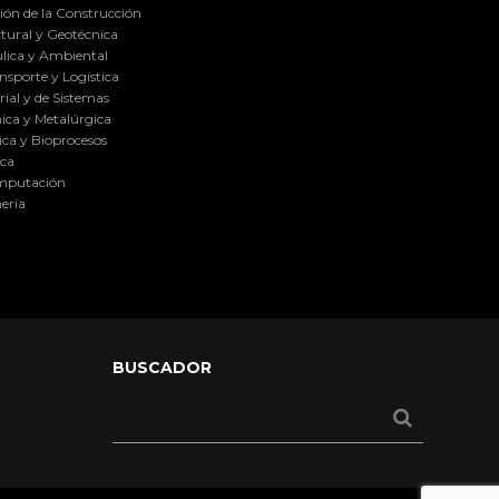
ión de la Construcción
tural y Geotécnica
lica y Ambiental
nsporte y Logística
ial y de Sistemas
ica y Metalúrgica
ca y Bioprocesos
ica
omputación
ería
BUSCADOR