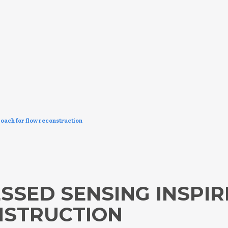
oach for flow reconstruction
SSED SENSING INSPI
NSTRUCTION