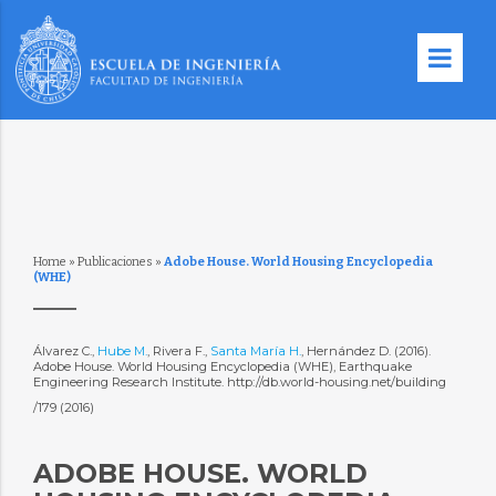
Home
»
Publicaciones
»
Adobe House. World Housing Encyclopedia
(WHE)
Álvarez C.,
Hube M.
, Rivera F.,
Santa María H.
, Hernández D. (2016).
Adobe House. World Housing Encyclopedia (WHE), Earthquake
Engineering Research Institute. http://db.world-housing.net/building
/179 (2016)
ADOBE HOUSE. WORLD