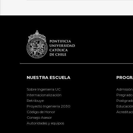
NUESTRA ESCUELA
PROGR
Sobre Ingeniería UC
Admisión
Internacionalización
Pregrado
Retribuye
Postgrad
Proyecto Ingeniería 2030
Educación
Código de Honor
Acreditac
Consejo Asesor
Autoridades y equipos