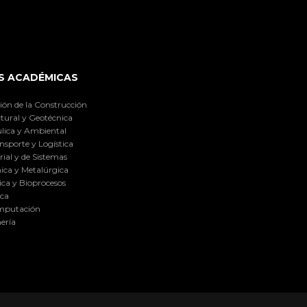
S ACADÉMICAS
ión de la Construcción
tural y Geotécnica
lica y Ambiental
nsporte y Logística
ial y de Sistemas
ica y Metalúrgica
ca y Bioprocesos
ica
omputación
ería