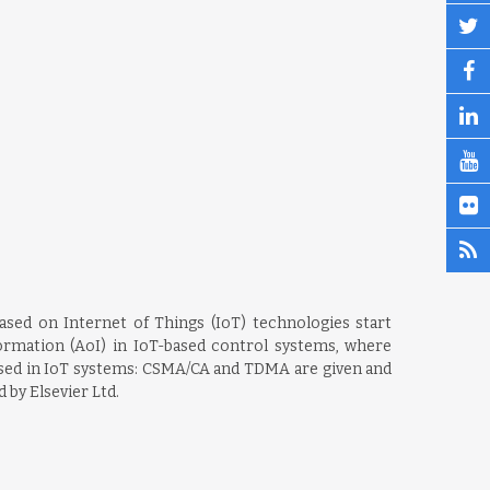
based on Internet of Things (IoT) technologies start
ormation (AoI) in IoT-based control systems, where
used in IoT systems: CSMA/CA and TDMA are given and
 by Elsevier Ltd.