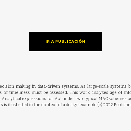
IR A PUBLICACIÓN
decision making in data-driven systems. As large-scale systems 
s of timeliness must be assessed. This work analyzes age of inf
. Analytical expressions for AoI under two typical MAC schemes 
ts is illustrated in the context of a design example.(c) 2022 Published