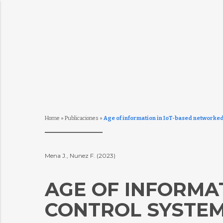
Home
»
Publicaciones
»
Age of information in IoT-based networked
Mena J., Nunez F. (2023)
AGE OF INFORMA
CONTROL SYSTEM