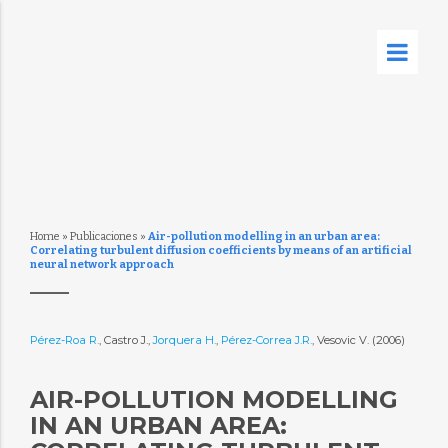
Home
»
Publicaciones
»
Air-pollution modelling in an urban area:
Correlating turbulent diffusion coefficients by means of an artificial
neural network approach
Pérez-Roa R.
, Castro J.,
Jorquera H.
,
Pérez-Correa J.R.
, Vesovic V. (2006)
AIR-POLLUTION MODELLING
IN AN URBAN AREA: