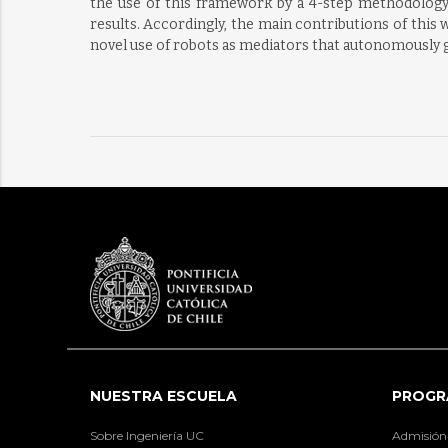
the use of this framework by a 4-step methodology t
results. Accordingly, the main contributions of this w
novel use of robots as mediators that autonomously gu
NUESTRA ESCUELA
PROGR
Sobre Ingeniería UC
Admisión