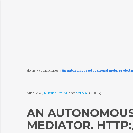
Home
»
Publicaciones
»
An autonomous educational mobile robot m
Mitnik R.,
Nussbaum M.
and
Soto A.
(2008)
AN AUTONOMOUS
MEDIATOR. HTTP:/