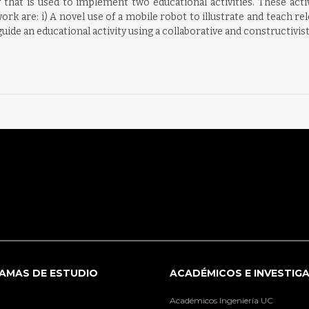
hat is used to implement two educational activities. These acti
ork are: i) A novel use of a mobile robot to illustrate and teach re
ide an educational activity using a collaborative and constructivist
AMAS DE ESTUDIO
ACADÉMICOS E INVESTIG
Académicos Ingeniería UC