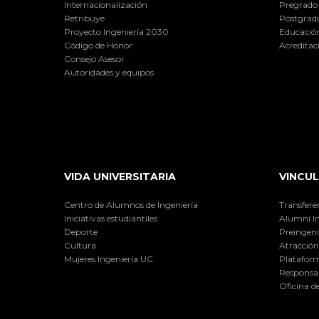
Internacionalización
Pregrado
Retribuye
Postgrad
Proyecto Ingeniería 2030
Educación
Código de Honor
Acreditac
Consejo Asesor
Autoridades y equipos
VIDA UNIVERSITARIA
VINCUL
Centro de Alumnos de Ingeniería
Transfere
Iniciativas estudiantiles
Alumni I
Deporte
Preingeni
Cultura
Atracción 
Mujeres Ingeniería UC
Plataform
Responsab
Oficina d