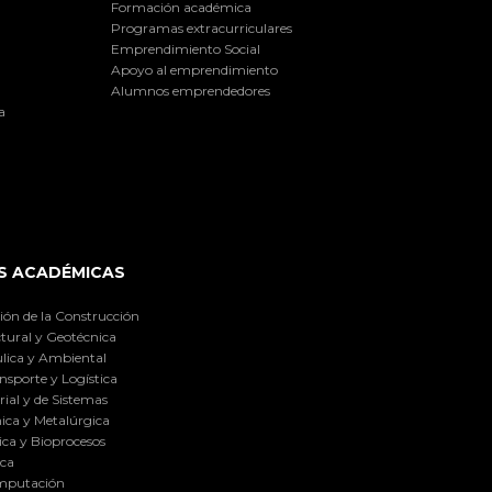
Formación académica
Programas extracurriculares
Emprendimiento Social
Apoyo al emprendimiento
Alumnos emprendedores
a
S ACADÉMICAS
ión de la Construcción
tural y Geotécnica
lica y Ambiental
nsporte y Logística
ial y de Sistemas
ica y Metalúrgica
ca y Bioprocesos
ica
omputación