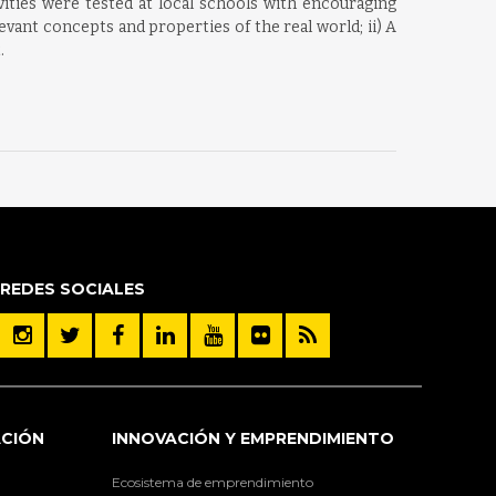
vities were tested at local schools with encouraging
levant concepts and properties of the real world; ii) A
.
REDES SOCIALES
ACIÓN
INNOVACIÓN Y EMPRENDIMIENTO
Ecosistema de emprendimiento