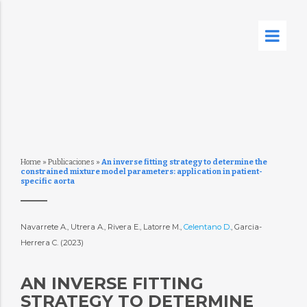
Home
»
Publicaciones
»
An inverse fitting strategy to determine the
constrained mixture model parameters: application in patient-
specific aorta
Navarrete A., Utrera A., Rivera E., Latorre M.,
Celentano D.
, Garcia-
Herrera C. (2023)
AN INVERSE FITTING
STRATEGY TO DETERMINE