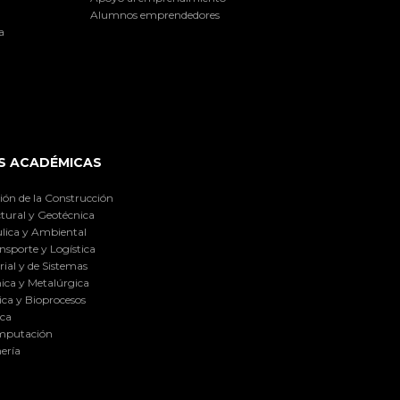
Alumnos emprendedores
a
S ACADÉMICAS
ión de la Construcción
tural y Geotécnica
lica y Ambiental
nsporte y Logística
ial y de Sistemas
ica y Metalúrgica
ca y Bioprocesos
ica
omputación
ería