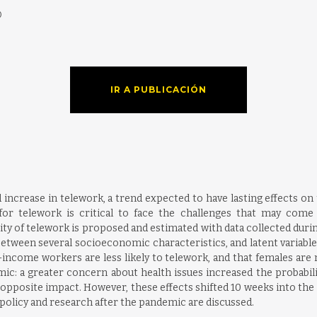
D
IR A PUBLICACIÓN
ncrease in telework, a trend expected to have lasting effects on
or telework is critical to face the challenges that may come
lity of telework is proposed and estimated with data collected duri
between several socioeconomic characteristics, and latent variabl
w-income workers are less likely to telework, and that females are
emic: a greater concern about health issues increased the probabil
opposite impact. However, these effects shifted 10 weeks into th
h policy and research after the pandemic are discussed.