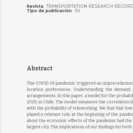
Revista
TRANSPORTATION RESEARCH RECOR
:
Tipo de publicación
ISI
:
Abstract
The COVID-19 pandemic triggered an unprecedented i
location preferences. Understanding the demand f
arrangements. In this paper, a model for the probabi
2020, in Chile. The model measures the correlation 
with the probability of teleworking. We find that lo
played a relevant role at the beginning of the pand
about the economic effects of the pandemic had the 
largest city. The implications of our findings for bot