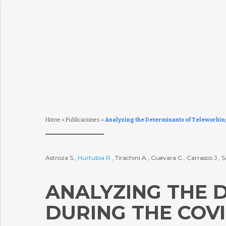
Home
»
Publicaciones
»
Analyzing the Determinants of Teleworkin
Astroza S.,
Hurtubia R.
, Tirachini A., Guevara C., Carrasco J.,
ANALYZING THE 
DURING THE COVI