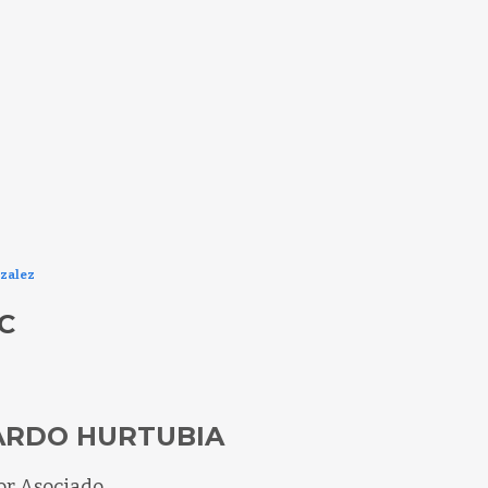
nzalez
C
ARDO HURTUBIA
or Asociado