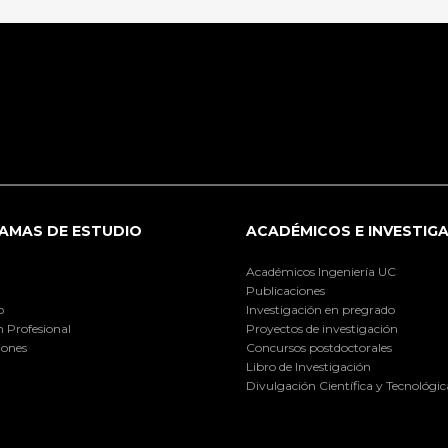
AMAS DE ESTUDIO
ACADÉMICOS E INVESTIG
Académicos Ingeniería UC
Publicaciones
o
Investigación en pregrado
 Profesional
Proyectos de investigación
iones
Concursos postdoctorales
Libro de Investigación
Divulgación Científica y Tecnológic