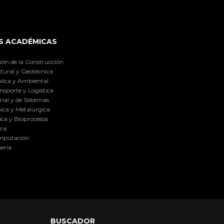
S ACADÉMICAS
ión de la Construcción
tural y Geotécnica
lica y Ambiental
nsporte y Logística
ial y de Sistemas
ica y Metalúrgica
ca y Bioprocesos
ica
omputación
ería
BUSCADOR