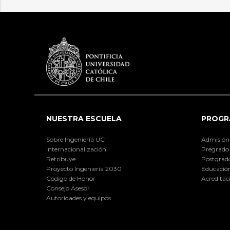
NUESTRA ESCUELA
PROGR
Sobre Ingeniería UC
Admisión
Internacionalización
Pregrado
Retribuye
Postgrad
Proyecto Ingeniería 2030
Educación
Código de Honor
Acreditac
Consejo Asesor
Autoridades y equipos