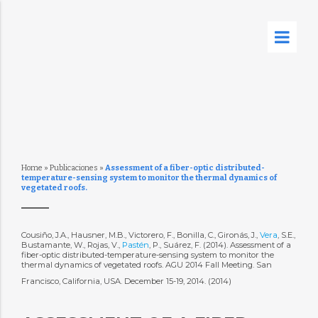
Home
»
Publicaciones
»
Assessment of a fiber-optic distributed-
temperature-sensing system to monitor the thermal dynamics of
vegetated roofs.
Cousiño, J.A., Hausner, M.B., Victorero, F., Bonilla, C., Gironás, J.,
Vera
, S.E.,
Bustamante, W., Rojas, V.,
Pastén
, P., Suárez, F. (2014). Assessment of a
fiber-optic distributed-temperature-sensing system to monitor the
thermal dynamics of vegetated roofs. AGU 2014 Fall Meeting. San
Francisco, California, USA. December 15-19, 2014. (2014)