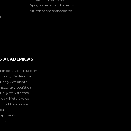
Apoyo al emprendimiento
Alumnos emprendedores
a
S ACADÉMICAS
ión de la Construcción
tural y Geotécnica
lica y Ambiental
nsporte y Logística
ial y de Sistemas
ica y Metalúrgica
ca y Bioprocesos
ica
omputación
ería