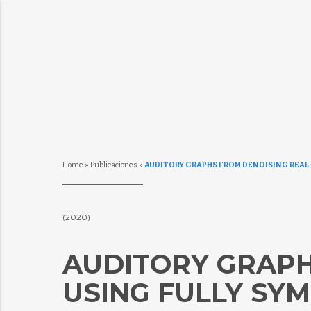
Home
»
Publicaciones
»
AUDITORY GRAPHS FROM DENOISING REAL
(2020)
AUDITORY GRAPH
USING FULLY SY