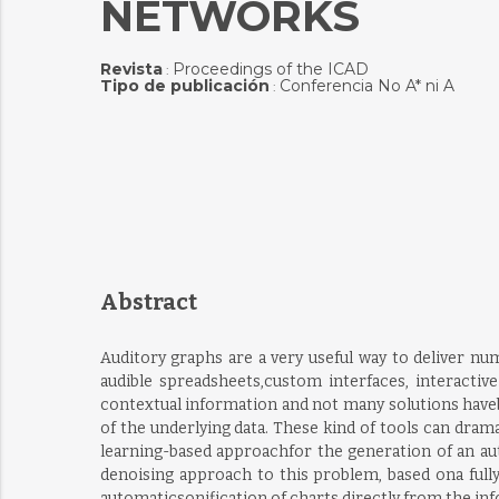
NETWORKS
Revista
Proceedings of the ICAD
:
Tipo de publicación
Conferencia No A* ni A
:
Abstract
Auditory graphs are a very useful way to deliver num
audible spreadsheets,custom interfaces, interacti
contextual information and not many solutions haveb
of the underlying data. These kind of tools can dram
learning-based approachfor the generation of an auto
denoising approach to this problem, based ona full
automaticsonification of charts directly from the inf