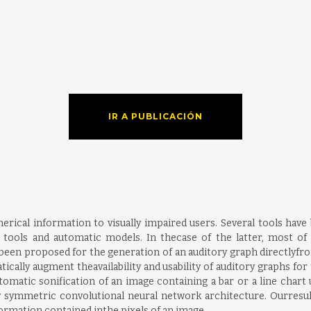
IR A PUBLICACIÓN
erical information to visually impaired users. Several tools have
ve tools and automatic models. In thecase of the latter, most o
een proposed for the generation of an auditory graph directlyfro
atically augment theavailability and usability of auditory graphs f
matic sonification of an image containing a bar or a line chart u
y symmetric convolutional neural network architecture. Ourresul
ormation contained inthe pixels of an image.