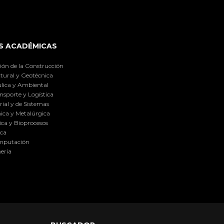
S ACADÉMICAS
ión de la Construcción
tural y Geotécnica
lica y Ambiental
nsporte y Logística
ial y de Sistemas
ica y Metalúrgica
ca y Bioprocesos
ica
omputación
ería