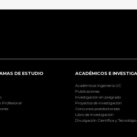
AMAS DE ESTUDIO
ACADÉMICOS E INVESTIG
Académicos Ingeniería UC
Publicaciones
o
Investigación en pregrado
 Profesional
Proyectos de investigación
iones
Concursos postdoctorales
Libro de Investigación
Divulgación Científica y Tecnológic