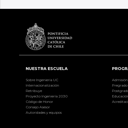
NUESTRA ESCUELA
PROGR
Sobre Ingeniería UC
Admisión
Internacionalización
Pregrado
Retribuye
Postgrad
Proyecto Ingeniería 2030
Educación
Código de Honor
Acreditac
Consejo Asesor
Autoridades y equipos