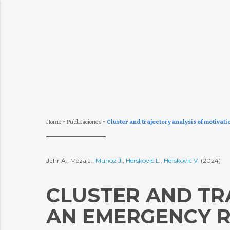
Home
»
Publicaciones
»
Cluster and trajectory analysis of motiv
Jahr A., Meza J.,
Munoz J.
,
Herskovic L.
,
Herskovic V.
(2024)
CLUSTER AND TR
AN EMERGENCY 