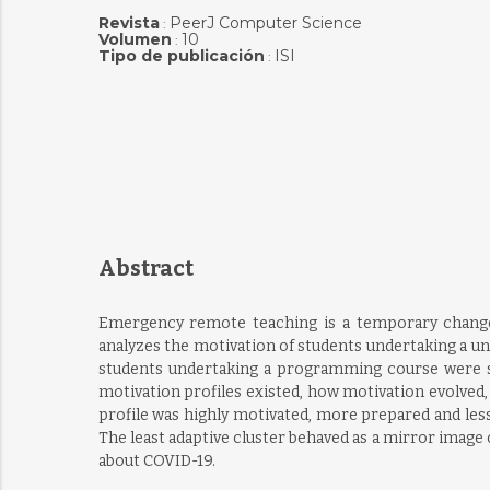
Revista
PeerJ Computer Science
:
Volumen
10
:
Tipo de publicación
ISI
:
Abstract
Emergency remote teaching is a temporary change 
analyzes the motivation of students undertaking a u
students undertaking a programming course were s
motivation profiles existed, how motivation evolved
profile was highly motivated, more prepared and less
The least adaptive cluster behaved as a mirror image
about COVID-19.