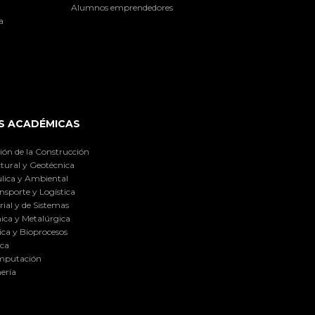
Alumnos emprendedores
a
S ACADÉMICAS
ión de la Construcción
tural y Geotécnica
lica y Ambiental
nsporte y Logística
ial y de Sistemas
ica y Metalúrgica
ca y Bioprocesos
ica
omputación
ería