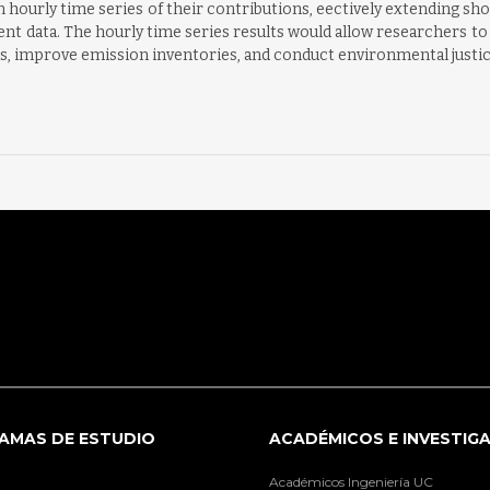
ain hourly time series of their contributions, eectively extending 
nt data. The hourly time series results would allow researchers to 
ds, improve emission inventories, and conduct environmental justice
AMAS DE ESTUDIO
ACADÉMICOS E INVESTIG
Académicos Ingeniería UC