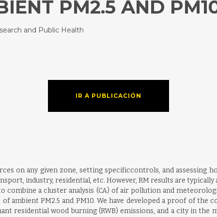
BIENT PM2.5 AND PM1
esearch and Public Health
IR A PUBLICACIÓN
rces on any given zone, setting specificcontrols, and assessing ho
port, industry, residential, etc. However, RM results are typically a
o combine a cluster analysis (CA) of air pollution and meteorol
 of ambient PM2.5 and PM10. We have developed a proof of the c
nant residential wood burning (RWB) emissions, and a city in the mi