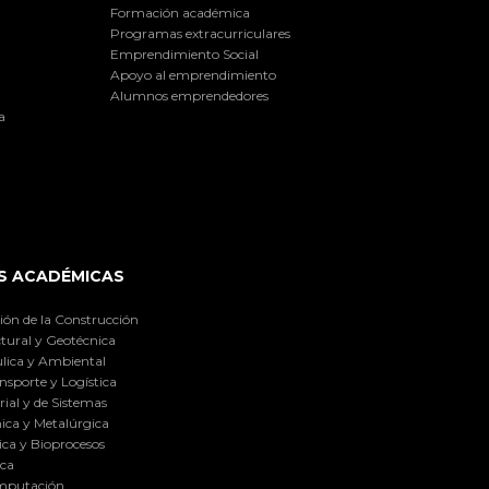
Formación académica
Programas extracurriculares
Emprendimiento Social
Apoyo al emprendimiento
Alumnos emprendedores
a
S ACADÉMICAS
ión de la Construcción
tural y Geotécnica
lica y Ambiental
nsporte y Logística
ial y de Sistemas
ica y Metalúrgica
ca y Bioprocesos
ica
omputación