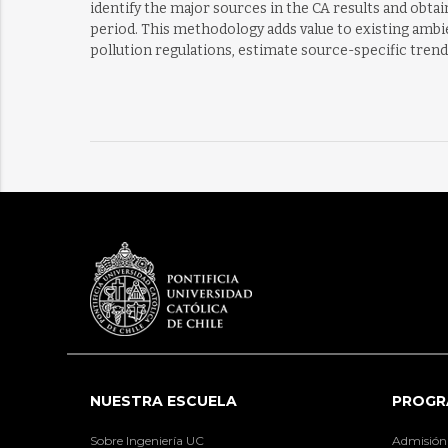
identify the major sources in the CA results and obt
period. This methodology adds value to existing ambie
pollution regulations, estimate source-specific tren
NUESTRA ESCUELA
PROGR
Sobre Ingeniería UC
Admisión