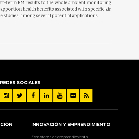
short-term RM results to the whole ambient monitoring
apportion health benefits associated with specific air
 studies, among several potential applications.
REDES SOCIALES
ACIÓN
INNOVACIÓN Y EMPRENDIMIENTO
Ecosistema de emprendimiento