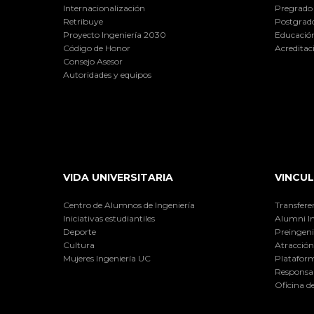
Internacionalización
Pregrado
Retribuye
Postgrad
Proyecto Ingeniería 2030
Educación
Código de Honor
Acreditac
Consejo Asesor
Autoridades y equipos
VIDA UNIVERSITARIA
VINCUL
Centro de Alumnos de Ingeniería
Transfere
Iniciativas estudiantiles
Alumni I
Deporte
Preingeni
Cultura
Atracción 
Mujeres Ingeniería UC
Plataform
Responsab
Oficina d