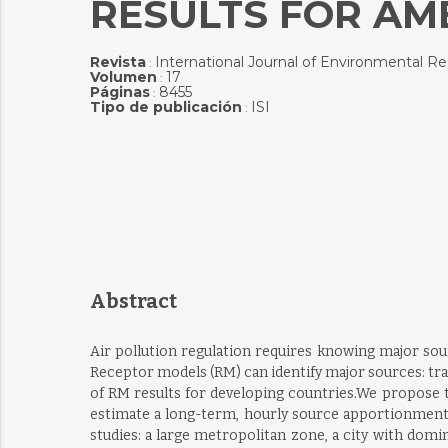
RESULTS FOR AM
Revista
International Journal of Environmental R
:
Volumen
17
:
Páginas
8455
:
Tipo de publicación
ISI
:
Abstract
Air pollution regulation requires knowing major sou
Receptor models (RM) can identify major sources: trans
of RM results for developing countries.We propose t
estimate a long-term, hourly source apportionment
studies: a large metropolitan zone, a city with domi