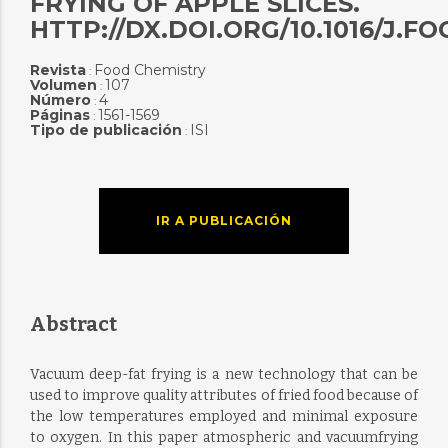
FRYING OF APPLE SLICES.
HTTP://DX.DOI.ORG/10.1016/J.F
Revista
Food Chemistry
:
Volumen
107
:
Número
4
:
Páginas
1561-1569
:
Tipo de publicación
ISI
:
IR A PUBLICACIÓN
Abstract
Vacuum deep-fat frying is a new technology that can be
used to improve quality attributes of fried food because of
the low temperatures employed and minimal exposure
to oxygen. In this paper atmospheric and vacuumfrying