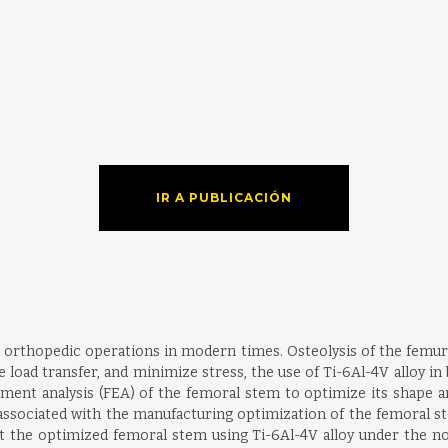
IR A PUBLICACIÓN
 orthopedic operations in modern times. Osteolysis of the femur 
load transfer, and minimize stress, the use of Ti-6Al-4V alloy in 
ement analysis (FEA) of the femoral stem to optimize its shape 
s associated with the manufacturing optimization of the femoral s
 the optimized femoral stem using Ti-6Al-4V alloy under the norm