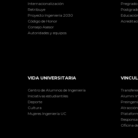
Internacionalización
Pregrado
Retribuye
Postgrad
Proyecto Ingeniería 2030
Educación
Código de Honor
Acreditac
Consejo Asesor
Autoridades y equipos
VIDA UNIVERSITARIA
VINCUL
Centro de Alumnos de Ingeniería
Transfere
Iniciativas estudiantiles
Alumni I
Deporte
Preingeni
Cultura
Atracción 
Mujeres Ingeniería UC
Plataform
Responsab
Oficina d