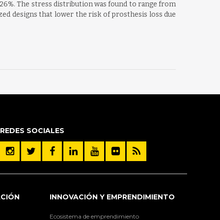
 26%. The stress distribution was found to range from
ed designs that lower the risk of prosthesis loss due
REDES SOCIALES
ACIÓN
INNOVACIÓN Y EMPRENDIMIENTO
Ecosistema de emprendimiento