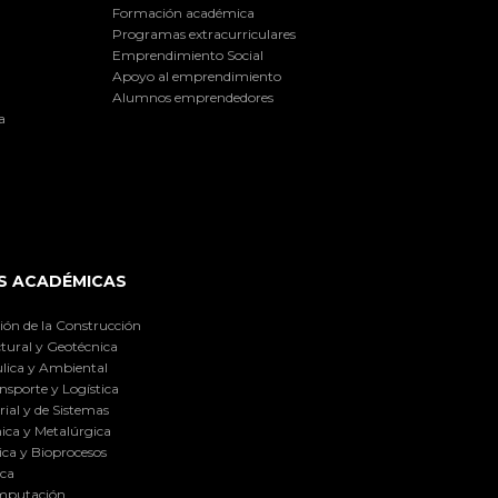
Formación académica
Programas extracurriculares
Emprendimiento Social
Apoyo al emprendimiento
Alumnos emprendedores
a
S ACADÉMICAS
ión de la Construcción
tural y Geotécnica
lica y Ambiental
nsporte y Logística
ial y de Sistemas
ica y Metalúrgica
ca y Bioprocesos
ica
omputación