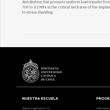
distribution that promote uniform load transfer from
700 to 0.2 MPa in the critical neck area of the impl
to stress shielding.
NUESTRA ESCUELA
PROGR
Sobre Ingeniería UC
Admisión