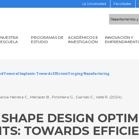
La Universidad
Facultades
Departamentos y
NUESTRA
PROGRAMAS DE
ACADÉMICOS E
INNOVACIÓN Y
ESCUELA
ESTUDIO
INVESTIGACIÓN
EMPRENDIMIENT
of Femoral Implants: Towards Efficient Forging Manufacturing
Garcia-Herrera C., Menacer B., Pincheira G., Garrido C., Valle R. (2024)
SHAPE DESIGN OPTIM
TS: TOWARDS EFFICI