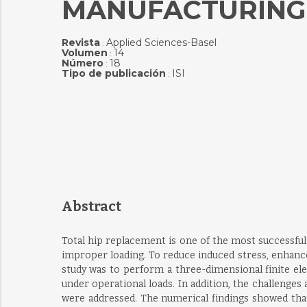
MANUFACTURING
Revista
Applied Sciences-Basel
:
Volumen
14
:
Número
18
:
Tipo de publicación
ISI
:
Abstract
Total hip replacement is one of the most successful
improper loading. To reduce induced stress, enhance 
study was to perform a three-dimensional finite el
under operational loads. In addition, the challenge
were addressed. The numerical findings showed that