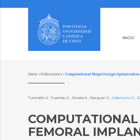
INICIO
Home
»
Publicaciones
»
Computational Shape Design Optimization 
Tuninetti V., Fuentes G., Onate A., Narayan S.,
Celentano D.
, 
COMPUTATIONAL 
FEMORAL IMPLAN