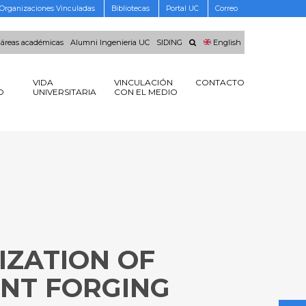
Organizaciones Vinculadas
Bibliotecas
Portal UC
Correo
 áreas académicas
Alumni Ingenieria UC
SIDING
English
VIDA
VINCULACIÓN
CONTACTO
O
UNIVERSITARIA
CON EL MEDIO
IZATION OF
ENT FORGING