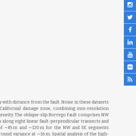
 with distance from the fault. Noise in these datasets
aja California) damage zone, combining mm-resolution
geneity. The oblique-slip Borrego Fault comprises NW
along eight linear fault-perpendicular transects and
s of ∼85 m and ∼120 m for the NW and SE segments
round variance at ∼16 m. Spatial analysis of the high-