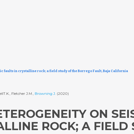
ults in crystalline rock; a field study of the Borrego Fault, Baja California
lT.K., Fletcher J.M.,
Browning J.
(2020)
TEROGENEITY ON SEI
ALLINE ROCK; A FIELD