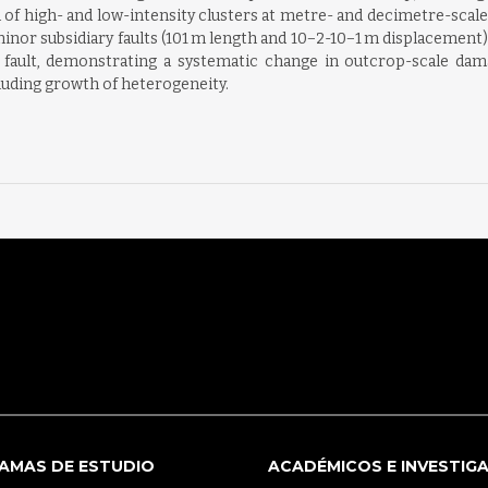
 of high- and low-intensity clusters at metre- and decimetre-scales
inor subsidiary faults (101 m length and 10−2-10−1 m displacement)
e fault, demonstrating a systematic change in outcrop-scale da
uding growth of heterogeneity.
AMAS DE ESTUDIO
ACADÉMICOS E INVESTIG