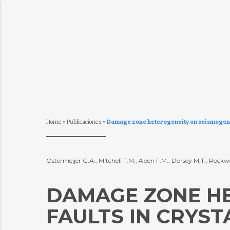
Home
»
Publicaciones
»
Damage zone heterogeneity on seismogenic fa
Ostermeijer G.A., Mitchell T.M., Aben F.M., Dorsey M.T., Rockwel
DAMAGE ZONE HE
FAULTS IN CRYST