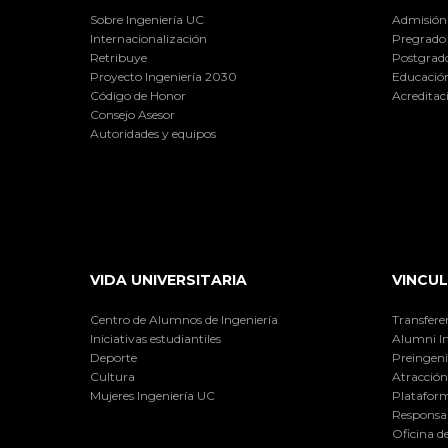
Sobre Ingeniería UC
Admisión
Internacionalización
Pregrado
Retribuye
Postgrad
Proyecto Ingeniería 2030
Educación
Código de Honor
Acreditac
Consejo Asesor
Autoridades y equipos
VIDA UNIVERSITARIA
VINCUL
Centro de Alumnos de Ingeniería
Transfere
Iniciativas estudiantiles
Alumni I
Deporte
Preingeni
Cultura
Atracción 
Mujeres Ingeniería UC
Plataform
Responsab
Oficina d