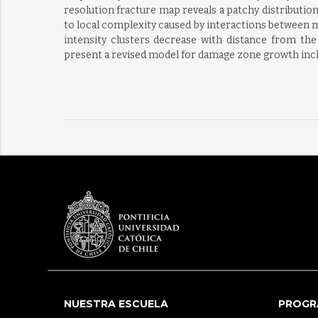
resolution fracture map reveals a patchy distribution
to local complexity caused by interactions between m
intensity clusters decrease with distance from th
present a revised model for damage zone growth incl
NUESTRA ESCUELA
PROGR