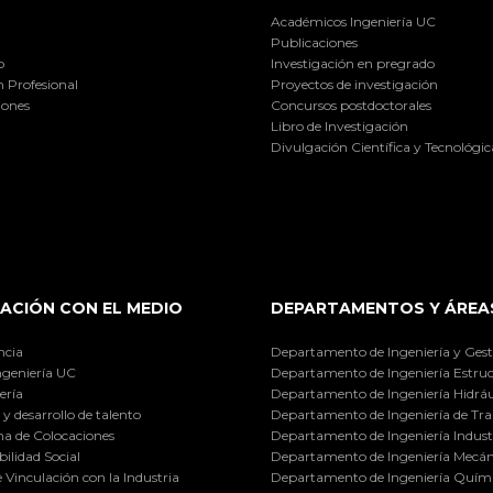
Académicos Ingeniería UC
Publicaciones
o
Investigación en pregrado
 Profesional
Proyectos de investigación
iones
Concursos postdoctorales
Libro de Investigación
Divulgación Científica y Tecnológic
ACIÓN CON EL MEDIO
DEPARTAMENTOS Y ÁREA
ncia
Departamento de Ingeniería y Gest
ngeniería UC
Departamento de Ingeniería Estruc
ería
Departamento de Ingeniería Hidráu
y desarrollo de talento
Departamento de Ingeniería de Tra
a de Colocaciones
Departamento de Ingeniería Industr
ilidad Social
Departamento de Ingeniería Mecán
e Vinculación con la Industria
Departamento de Ingeniería Quími