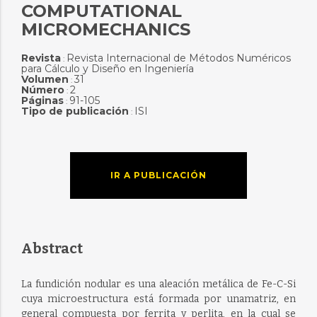
COMPUTATIONAL
MICROMECHANICS
Revista
Revista Internacional de Métodos Numéricos
:
para Cálculo y Diseño en Ingeniería
Volumen
31
:
Número
2
:
Páginas
91-105
:
Tipo de publicación
ISI
:
IR A PUBLICACIÓN
Abstract
La fundición nodular es una aleación metálica de Fe-C-Si
cuya microestructura está formada por unamatriz, en
general compuesta por ferrita y perlita, en la cual se