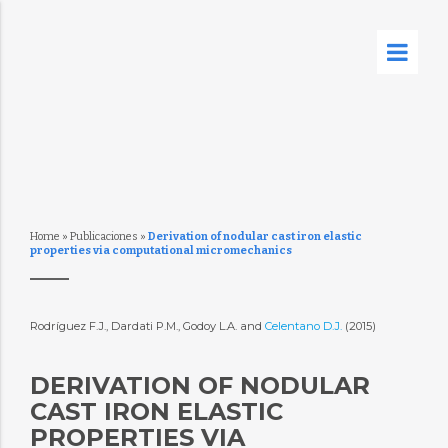
Home
»
Publicaciones
»
Derivation of nodular cast iron elastic
properties via computational micromechanics
Rodríguez F.J., Dardati P.M., Godoy L.A. and
Celentano D.J.
(2015)
DERIVATION OF NODULAR
CAST IRON ELASTIC
PROPERTIES VIA