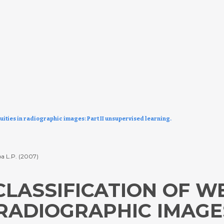
nuities in radiographic images: Part II unsupervised learning.
ba L.P. (2007)
CLASSIFICATION OF W
 RADIOGRAPHIC IMAGES