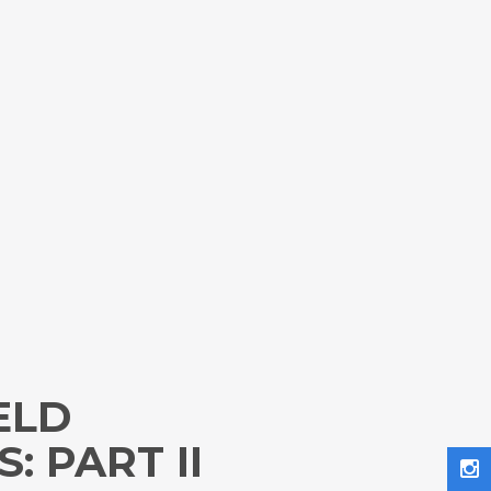
ELD
: PART II