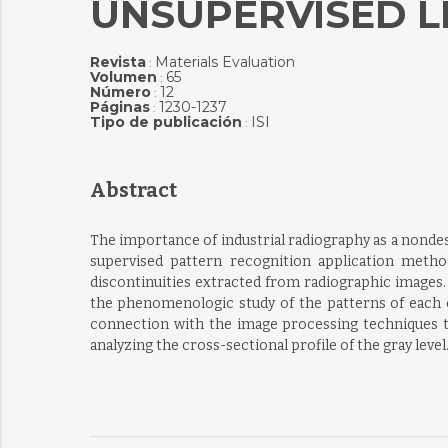
UNSUPERVISED L
Revista
Materials Evaluation
:
Volumen
65
:
Número
12
:
Páginas
1230-1237
:
Tipo de publicación
ISI
:
Abstract
The importance of industrial radiography as a nondes
supervised pattern recognition application method
discontinuities extracted from radiographic images.
the phenomenologic study of the patterns of each cl
connection with the image processing techniques tha
analyzing the cross-sectional profile of the gray level