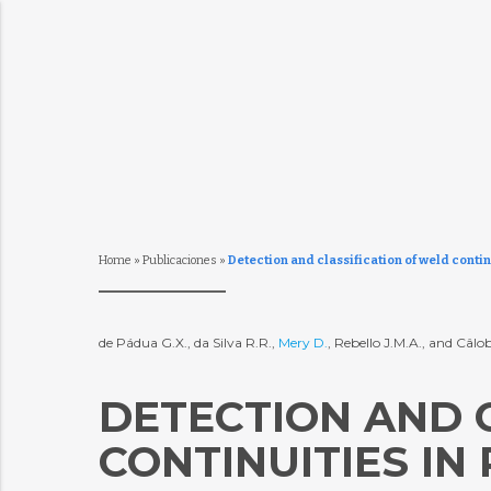
Home
»
Publicaciones
»
Detection and classification of weld conti
de Pádua G.X., da Silva R.R.,
Mery D.
, Rebello J.M.A., and Câlo
DETECTION AND 
CONTINUITIES IN