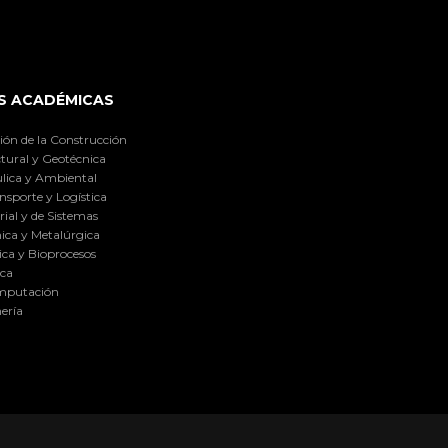
S ACADÉMICAS
ión de la Construcción
tural y Geotécnica
lica y Ambiental
nsporte y Logística
ial y de Sistemas
ica y Metalúrgica
ca y Bioprocesos
ica
omputación
ería