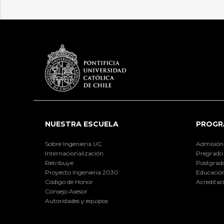
NUESTRA ESCUELA
PROGR
Sobre Ingeniería UC
Admisión
Internacionalización
Pregrado
Retribuye
Postgrad
Proyecto Ingeniería 2030
Educación
Código de Honor
Acreditac
Consejo Asesor
Autoridades y equipos