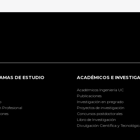
AMAS DE ESTUDIO
ACADÉMICOS E INVESTIG
Académicos Ingeniería UC
Publicaciones
o
Investigación en pregrado
 Profesional
Proyectos de investigación
iones
Concursos postdoctorales
Libro de Investigación
Divulgación Científica y Tecnológic