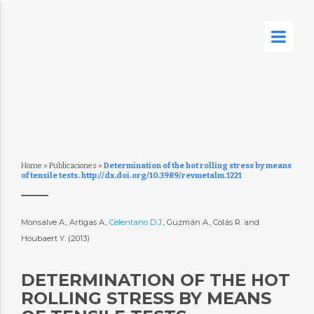
Home
»
Publicaciones
»
Determination of the hot rolling stress by means
of tensile tests. http://dx.doi.org/10.3989/revmetalm.1221
Monsalve A., Artigas A.,
Celentano D.J.
, Guzmán A., Colás R. and
Houbaert Y. (2013)
DETERMINATION OF THE HOT
ROLLING STRESS BY MEANS