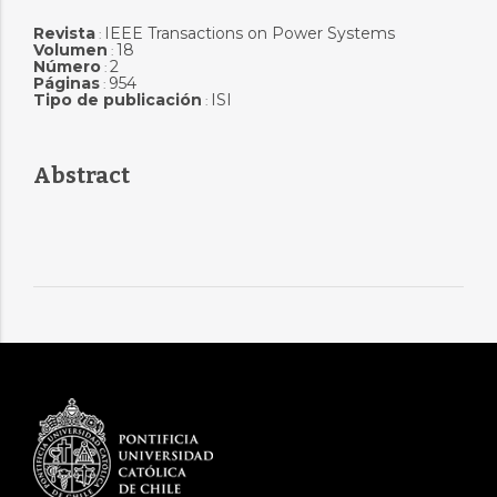
Revista
IEEE Transactions on Power Systems
:
Volumen
18
:
Número
2
:
Páginas
954
:
Tipo de publicación
ISI
:
Abstract