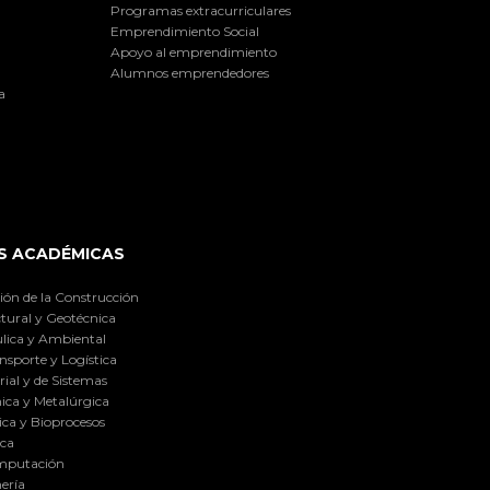
Programas extracurriculares
Emprendimiento Social
Apoyo al emprendimiento
Alumnos emprendedores
a
S ACADÉMICAS
ión de la Construcción
tural y Geotécnica
lica y Ambiental
nsporte y Logística
ial y de Sistemas
ica y Metalúrgica
ca y Bioprocesos
ica
omputación
ería