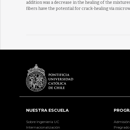
addition was a decrease in the healing of the mixtures
fibers have the potential for crack-healing via micro
NUESTRA ESCUELA
PROGR
Sobre Ingeniería UC
Admisión
Internacionalización
Pregrado