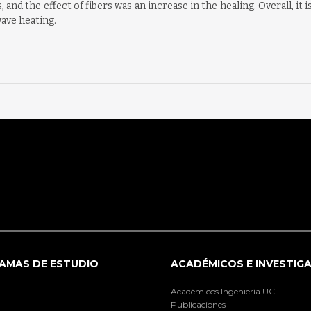
, and the effect of fibers was an increase in the healing. Overall, i
wave heating.
AMAS DE ESTUDIO
ACADÉMICOS E INVESTIG
Académicos Ingeniería UC
Publicaciones