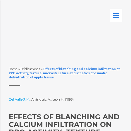
Home
»
Publicaciones
»
Effects of blanching and calcium infiltration on
PPO activity, texture, microstructure and kinetics of osmotic
dehydration of apple tissue.
Del Valle J. M.
, Aránguiz, V., León H. (1998)
EFFECTS OF BLANCHING AND
CALCIUM INFILTRATION ON