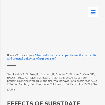
Home
»
Publicaciones
»
Effects of substrate properties on the hydraulic
and thermal behavior of a green roof
Sandoval, V.P., Suárez, F., Victorero, F., Bonilla, C., Gironás, J., Vera, S.E.,
Bustamante, W., Rojas, V., Pastén, P. (2014). Effects of substrate
properties on the hydraulic and thermal behavior of a green roof. AGU
2014 Fall Meeting. San Francisco, California, USA. December 15-19, 2014.
(2014)
EFFECTS OF SUBSTRATE