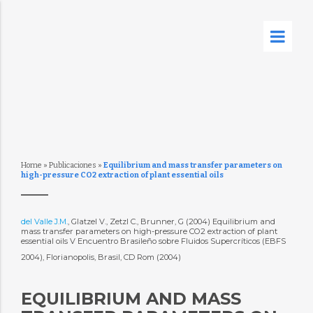
Home
»
Publicaciones
»
Equilibrium and mass transfer parameters on
high-pressure CO2 extraction of plant essential oils
del Valle J.M.
, Glatzel V., Zetzl C., Brunner, G (2004) Equilibrium and
mass transfer parameters on high-pressure CO2 extraction of plant
essential oils V Encuentro Brasileño sobre Fluidos Supercríticos (EBFS
2004), Florianopolis, Brasil, CD Rom (2004)
EQUILIBRIUM AND MASS