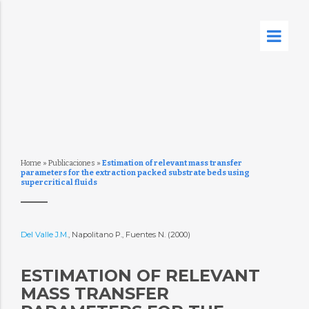
Home
»
Publicaciones
»
Estimation of relevant mass transfer
parameters for the extraction packed substrate beds using
supercritical fluids
Del Valle J.M.
, Napolitano P., Fuentes N. (2000)
ESTIMATION OF RELEVANT
MASS TRANSFER