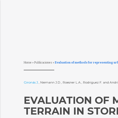
Home
»
Publicaciones
»
Evaluation of methods for representing ur
Gironás J.
, Niemann J.D., Roesner L.A., Rodriguez F. and Andri
EVALUATION OF 
TERRAIN IN STO