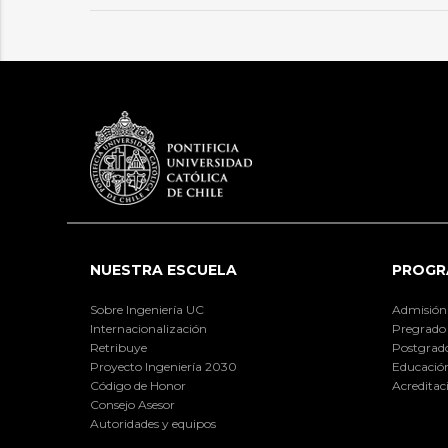
NUESTRA ESCUELA
PROGR
Sobre Ingeniería UC
Admisión
Internacionalización
Pregrado
Retribuye
Postgrad
Proyecto Ingeniería 2030
Educación
Código de Honor
Acreditac
Consejo Asesor
Autoridades y equipos