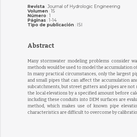
Revista
Journal of Hydrologic Engineering
:
Volumen
15
:
Número
1
:
Páginas
1-14
:
Tipo de publicación
ISI
:
Abstract
Many stormwater modeling problems consider water
methods would be used to model the accumulation of r
In many practical circumstances, only the largest 
and small pipes that can affect the accumulation an
subcatchments, but street gutters and pipes are not 
the local elevations by a specified amount before ca
including these conduits into DEM surfaces are evalu
method, which makes use of known pipe elevations
characteristics are difficult to overcome by calibrat