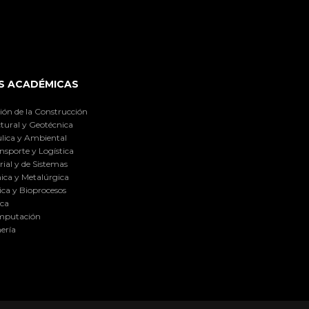
S ACADÉMICAS
ión de la Construcción
tural y Geotécnica
lica y Ambiental
nsporte y Logística
ial y de Sistemas
ica y Metalúrgica
ca y Bioprocesos
ica
omputación
ería