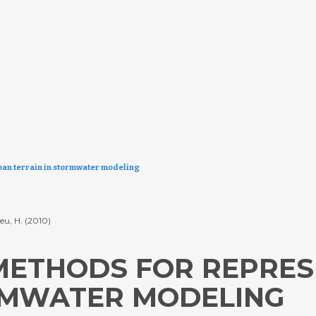
ban terrain in stormwater modeling
eu, H. (2010)
METHODS FOR REPRE
RMWATER MODELING