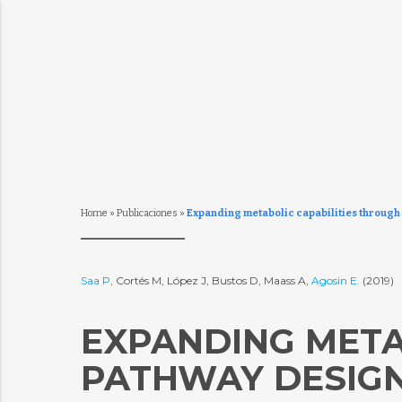
Home
»
Publicaciones
»
Expanding metabolic capabilities through 
Saa P
, Cortés M, López J, Bustos D, Maass A,
Agosin E.
(2019)
EXPANDING META
PATHWAY DESIGN