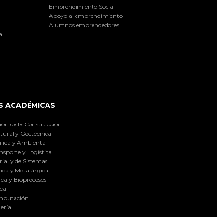
Emprendimiento Social
Apoyo al emprendimiento
Alumnos emprendedores
a
S ACADÉMICAS
ión de la Construcción
tural y Geotécnica
lica y Ambiental
nsporte y Logística
ial y de Sistemas
ica y Metalúrgica
ca y Bioprocesos
ica
omputación
ería