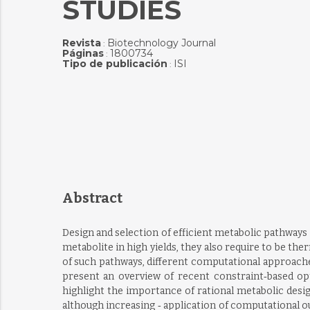
STUDIES
Revista
Biotechnology Journal
:
Páginas
1800734
:
Tipo de publicación
ISI
:
Abstract
Design and selection of efficient metabolic pathways
metabolite in high yields, they also require to be t
of such pathways, different computational approache
present an overview of recent constraint‐based op
highlight the importance of rational metabolic design
although increasing ‐ application of computational o