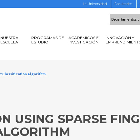
La Universidad
Facultades
Departamentos y
NUESTRA
PROGRAMAS DE
ACADÉMICOS E
INNOVACIÓN Y
ESCUELA
ESTUDIO
INVESTIGACIÓN
EMPRENDIMIENT
 Classification Algorithm
ON USING SPARSE FIN
 ALGORITHM