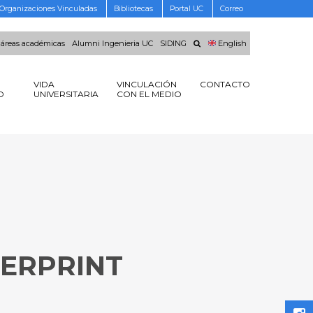
Organizaciones Vinculadas
Bibliotecas
Portal UC
Correo
 áreas académicas
Alumni Ingenieria UC
SIDING
English
VIDA
VINCULACIÓN
CONTACTO
O
UNIVERSITARIA
CON EL MEDIO
GERPRINT