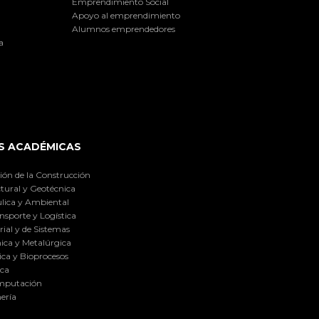
Emprendimiento Social
Apoyo al emprendimiento
Alumnos emprendedores
a
S ACADÉMICAS
ión de la Construcción
tural y Geotécnica
lica y Ambiental
nsporte y Logística
ial y de Sistemas
ica y Metalúrgica
ca y Bioprocesos
ica
omputación
ería