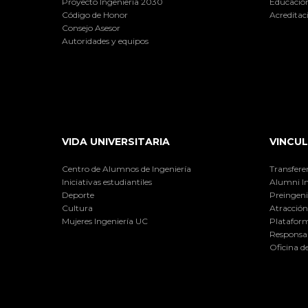
Proyecto Ingeniería 2030
Educación
Código de Honor
Acreditac
Consejo Asesor
Autoridades y equipos
VIDA UNIVERSITARIA
VINCUL
Centro de Alumnos de Ingeniería
Transfere
Iniciativas estudiantiles
Alumni I
Deporte
Preingeni
Cultura
Atracción 
Mujeres Ingeniería UC
Plataform
Responsab
Oficina d