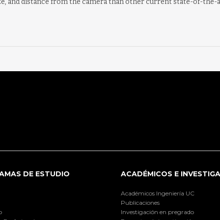
ize, and distance from the camera than other current state-of-the-
AMAS DE ESTUDIO
ACADÉMICOS E INVESTIG
Académicos Ingeniería UC
Publicaciones
o
Investigación en pregrado