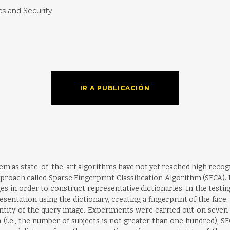
cs and Security
IR A PUBLICACIÓN
blem as state-of-the-art algorithms have not yet reached high reco
oach called Sparse Fingerprint Classification Algorithm (SFCA). In 
es in order to construct representative dictionaries. In the testi
sentation using the dictionary, creating a fingerprint of the face
ntity of the query image. Experiments were carried out on seven 
i.e., the number of subjects is not greater than one hundred), SFCA