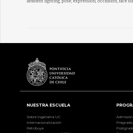
ambient lighting, pose, expression, occlusion, face s
NUESTRA ESCUELA
PROGR
Sobre Ingeniería UC
Admisión
Internacionalización
Pregrado
Retribuye
Postgrad