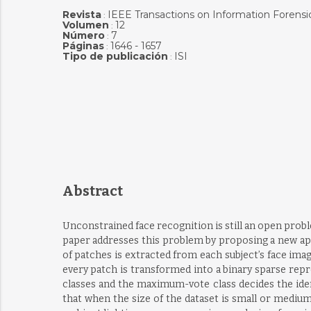
Revista
IEEE Transactions on Information Forensi
:
Volumen
12
:
Número
7
:
Páginas
1646 - 1657
:
Tipo de publicación
ISI
:
Abstract
Unconstrained face recognition is still an open pro
paper addresses this problem by proposing a new appr
of patches is extracted from each subject’s face imag
every patch is transformed into a binary sparse repre
classes and the maximum-vote class decides the ide
that when the size of the dataset is small or medium (