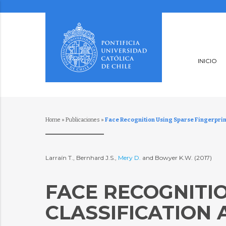
INICIO
Home
»
Publicaciones
»
Face Recognition Using Sparse Fingerprint
Larraín T., Bernhard J.S.,
Mery D.
and Bowyer K.W. (2017)
FACE RECOGNITI
CLASSIFICATION