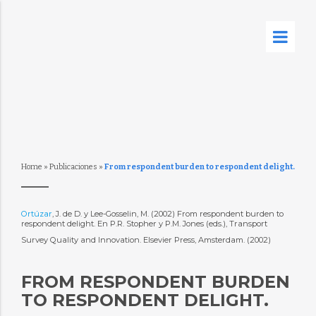
Home
»
Publicaciones
»
From respondent burden to respondent delight.
Ortúzar
, J. de D. y Lee-Gosselin, M. (2002) From respondent burden to
respondent delight. En P.R. Stopher y P.M. Jones (eds.), Transport
Survey Quality and Innovation. Elsevier Press, Amsterdam. (2002)
FROM RESPONDENT BURDEN
TO RESPONDENT DELIGHT.