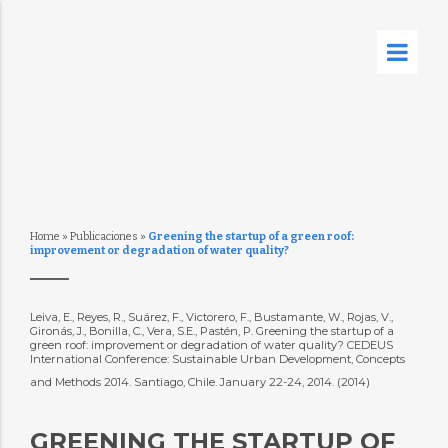
Home
»
Publicaciones
»
Greening the startup of a green roof:
improvement or degradation of water quality?
Leiva, E., Reyes, R., Suárez, F., Victorero, F., Bustamante, W., Rojas, V.,
Gironás, J., Bonilla, C., Vera, S.E., Pastén, P. Greening the startup of a
green roof: improvement or degradation of water quality? CEDEUS
International Conference: Sustainable Urban Development, Concepts
and Methods 2014. Santiago, Chile. January 22-24, 2014. (2014)
GREENING THE STARTUP OF