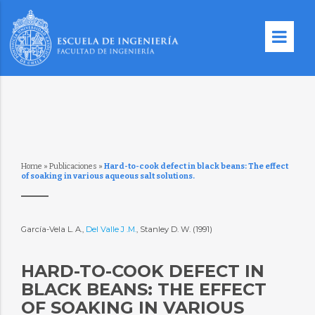
Home
»
Publicaciones
»
Hard-to-cook defect in black beans: The effect
of soaking in various aqueous salt solutions.
García-Vela L. A.,
Del Valle J .M.
, Stanley D. W. (1991)
HARD-TO-COOK DEFECT IN
BLACK BEANS: THE EFFECT
OF SOAKING IN VARIOUS