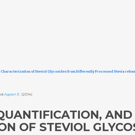
ry Characterization of Steviol Glycosides from Differently Processed Stevia reb
and
Agosin E.
(2014)
 QUANTIFICATION, AN
ON OF STEVIOL GLYCO