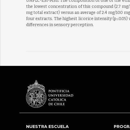
UHPLC-ESI-MSn. The composition of one of the ethano
the lowest concentration of this compound (2.7 mg/1
mg total extract) versus an average of 2.4 mg/100 mg 
four extracts. The highest licorice intensity (p≤0.05
differences in sensory perception.
NUESTRA ESCUELA
PROGR