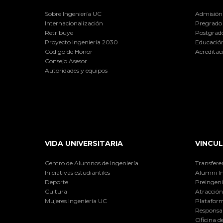
Sobre Ingeniería UC
Admisión
Internacionalización
Pregrado
Retribuye
Postgrad
Proyecto Ingeniería 2030
Educación
Código de Honor
Acreditac
Consejo Asesor
Autoridades y equipos
VIDA UNIVERSITARIA
VINCUL
Centro de Alumnos de Ingeniería
Transfere
Iniciativas estudiantiles
Alumni I
Deporte
Preingeni
Cultura
Atracción 
Mujeres Ingeniería UC
Plataform
Responsab
Oficina d