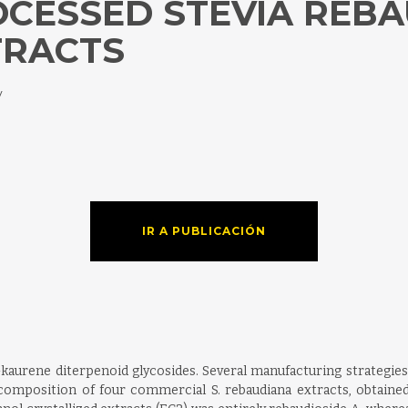
OCESSED STEVIA REB
TRACTS
y
IR A PUBLICACIÓN
t-kaurene diterpenoid glycosides. Several manufacturing strategie
 composition of four commercial S. rebaudiana extracts, obtained