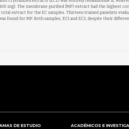
l crystallized extracts (EC2) was entirely rebaudioside A, where
00 mg). The membrane purified (MP) extract had the highest cont
total extract for the EC samples. Thirteen trained panelists evaluat
) was found for MP. Both samples, EC1 and EC2, despite their differ
AMAS DE ESTUDIO
ACADÉMICOS E INVESTIG