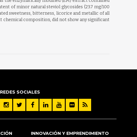
as the enzymatically modified (EM) extract contained
ent of minor natural steviol glycosides (23.7 mg/100
ed sweetness, bitterness, licorice and metallic of all
ent chemical composition, did not show any significant
REDES SOCIALES
ACIÓN
INNOVACIÓN Y EMPRENDIMIENTO