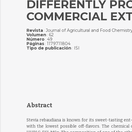
DIFFERENTLY PR
COMMERCIAL EX
Revista
Journal of Agricultural and Food Chemistr
:
Volumen
62
:
Número
49
:
Páginas
1179711804
:
Tipo de publicación
ISI
:
Abstract
Stevia rebaudiana is known for its sweet-tasting en
with the lowest possible off-flavors. The chemical