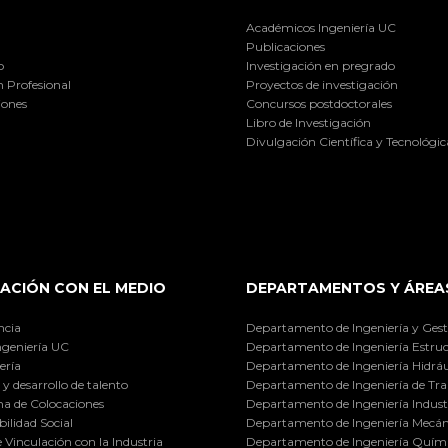
Académicos Ingeniería UC
Publicaciones
o
Investigación en pregrado
 Profesional
Proyectos de investigación
iones
Concursos postdoctorales
Libro de Investigación
Divulgación Científica y Tecnológic
ACIÓN CON EL MEDIO
DEPARTAMENTOS Y ÁREA
ncia
Departamento de Ingeniería y Gest
ngeniería UC
Departamento de Ingeniería Estruc
ería
Departamento de Ingeniería Hidráu
y desarrollo de talento
Departamento de Ingeniería de Tra
a de Colocaciones
Departamento de Ingeniería Industr
ilidad Social
Departamento de Ingeniería Mecán
e Vinculación con la Industria
Departamento de Ingeniería Quími