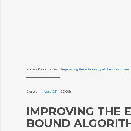
Home
»
Publicaciones
»
Improving the efficiency of the Branch an
Derpich I.,
Vera J.R.
(2006)
IMPROVING THE 
BOUND ALGORIT