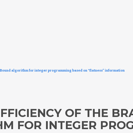
d Bound algorithm for integer programming based on “flatness” information
EFFICIENCY OF THE B
HM FOR INTEGER PRO