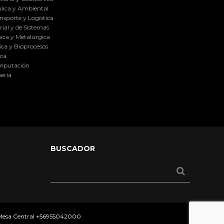
lica y Ambiental
nsporte y Logística
ial y de Sistemas
ica y Metalúrgica
ca y Bioprocesos
ica
omputación
ería
BUSCADOR
 Mesa Central
+56955042000