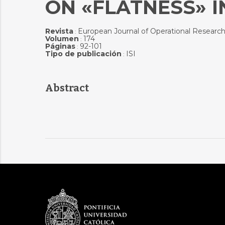
ON «FLATNESS» 
Revista
European Journal of Operational Researc
:
Volumen
174
:
Páginas
92-101
:
Tipo de publicación
ISI
:
Abstract