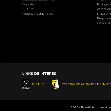
Deporte
Preingeni
Cultura
Atracción 
Mujeres Ingeniería UC
Plataform
Responsab
Oficina d
LINKS DE INTERÉS
DICTUC
CENTRO DE ALUMNOS DE INGEN
2026 - Pontificia Universid