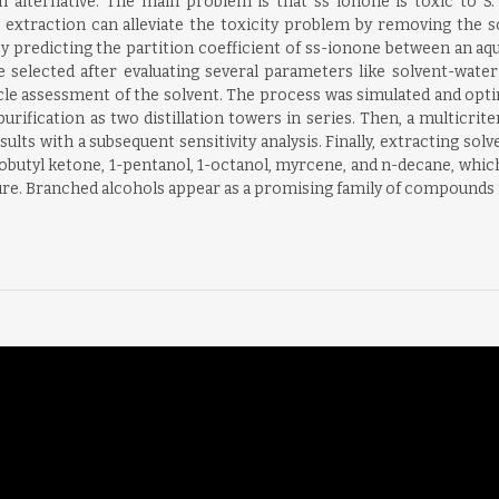
n alternative. The main problem is that ss ionone is toxic to S
id extraction can alleviate the toxicity problem by removing the s
 by predicting the partition coefficient of ss-ionone between an 
selected after evaluating several parameters like solvent-water m
cle assessment of the solvent. The process was simulated and opti
 purification as two distillation towers in series. Then, a multicri
lts with a subsequent sensitivity analysis. Finally, extracting so
sobutyl ketone, 1-pentanol, 1-octanol, myrcene, and n-decane, wh
ture. Branched alcohols appear as a promising family of compounds