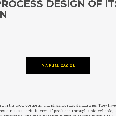
OCESS DESIGN OF ITS
IR A PUBLICACIÓN
 in the food, cosmetic, and pharmaceutical industries. They hav
onone raises special interest if produced through a biotechnolo