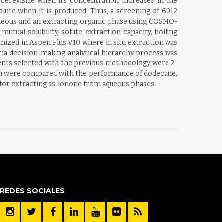
. cerevisiae when its concentration increases in the
olute when it is produced. Thus, a screening of 6012
aqueous and an extracting organic phase using COSMO-
utual solubility, solute extraction capacity, boiling
mized in Aspen Plus V10 where in situ extraction was
teria decision-making analytical hierarchy process was
lvents selected with the previous methodology were 2-
ich were compared with the performance of dodecane,
 for extracting ss-ionone from aqueous phases.
REDES SOCIALES