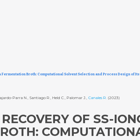
a Fermentation Broth: Computational Solvent Selection and Process Design of Its
ardo-Parra N., Santiago R., Held C., Palomar J.,
Canales R.
(2023)
ECOVERY OF SS-IONO
OTH: COMPUTATIONAL