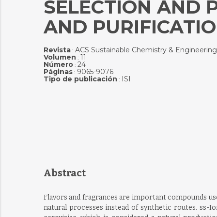
ELECTION AND PR
ND PURIFICATION
Revista
ACS Sustainable Chemistry & Engineering
:
Volumen
11
:
Número
24
:
Páginas
9065-9076
:
Tipo de publicación
ISI
:
Abstract
Flavors and fragrances are important compounds used
natural processes instead of synthetic routes. ss-I