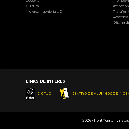
Deporte
Preingeni
Cultura
Atracción 
Mujeres Ingeniería UC
Plataform
Responsab
Oficina d
LINKS DE INTERÉS
DICTUC
CENTRO DE ALUMNOS DE INGEN
2026 - Pontificia Universid