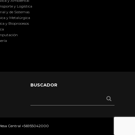
lica y Ambiental
nsporte y Logística
ial y de Sistemas
ica y Metalúrgica
ca y Bioprocesos
ica
omputación
ería
BUSCADOR
 Mesa Central
+56955042000