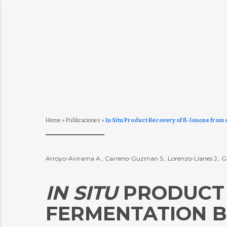
Home
»
Publicaciones
»
In Situ Product Recovery of ß-Ionone from 
Arroyo-Avirama A., Carreno-Guzman S., Lorenzo-Llanes J., Gaj
IN SITU
PRODUCT R
ERMENTATION BR