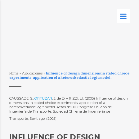
Home
»
Publicaciones
»
Influence of design dimensions in stated choice
experiments: application of a heteroskedastic logit model.
CAUSSADE, S.,
ORTUZAR
, J. de D. y RIZZI, L.I. (2005) Influence of design
dimensions in stated choice experiments: application of a
heteroskedastic logit model. Actas del XII Congreso Chileno de
Ingeniería de Transporte. Sociedad Chilena de Ingeniería de
Transporte, Santiago. (2005)
INFLUENCE OF DESIGN