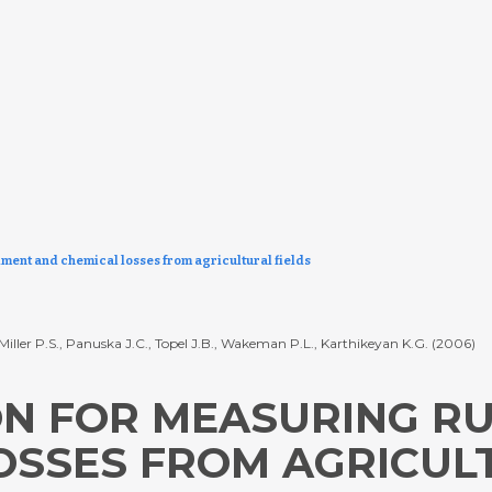
iment and chemical losses from agricultural fields
, Miller P.S., Panuska J.C., Topel J.B., Wakeman P.L., Karthikeyan K.G. (2006)
N FOR MEASURING RU
OSSES FROM AGRICULT