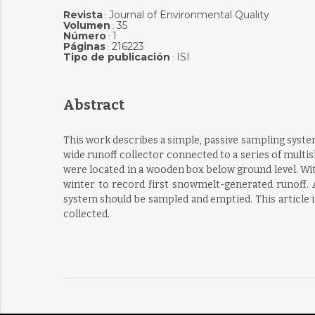
Revista
Journal of Environmental Quality
:
Volumen
35
:
Número
1
:
Páginas
216223
:
Tipo de publicación
ISI
:
Abstract
This work describes a simple, passive sampling system
wide runoff collector connected to a series of multisl
were located in a wooden box below ground level. With
winter to record first snowmelt-generated runoff. 
system should be sampled and emptied. This article i
collected.