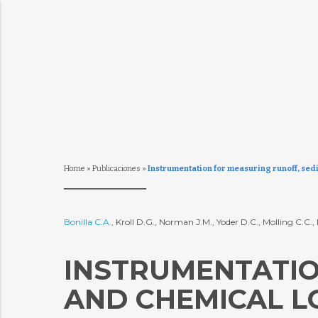
Home
»
Publicaciones
»
Instrumentation for measuring runoff, sed
Bonilla C.A.
, Kroll D.G., Norman J.M., Yoder D.C., Molling C.C.
INSTRUMENTATIO
AND CHEMICAL L