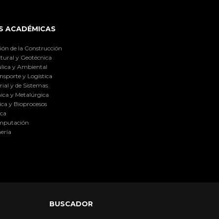
S ACADÉMICAS
ión de la Construcción
tural y Geotécnica
lica y Ambiental
nsporte y Logística
ial y de Sistemas
ica y Metalúrgica
ca y Bioprocesos
ica
omputación
ería
BUSCADOR