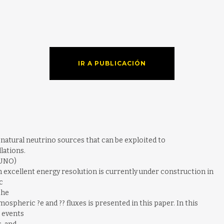
IR A PUBLICACIÓN
atural neutrino sources that can be exploited to
lations.
JUNO)
th excellent energy resolution is currently under construction in
c
the
spheric ?e and ?? fluxes is presented in this paper. In this
 events