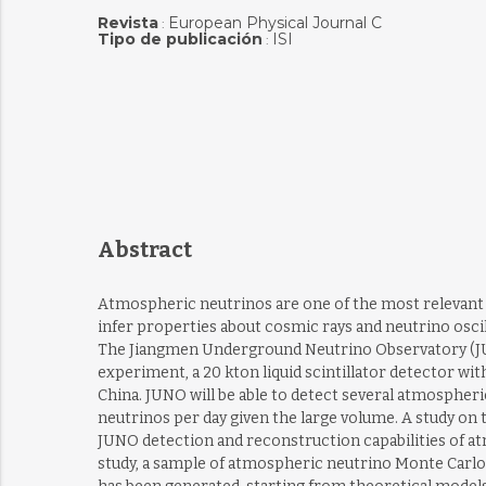
Revista
European Physical Journal C
:
Tipo de publicación
ISI
:
Abstract
Atmospheric neutrinos are one of the most relevant n
infer properties about cosmic rays and neutrino oscil
The Jiangmen Underground Neutrino Observatory (
experiment, a 20 kton liquid scintillator detector wi
China. JUNO will be able to detect several atmospheri
neutrinos per day given the large volume. A study on 
JUNO detection and reconstruction capabilities of atmo
study, a sample of atmospheric neutrino Monte Carlo