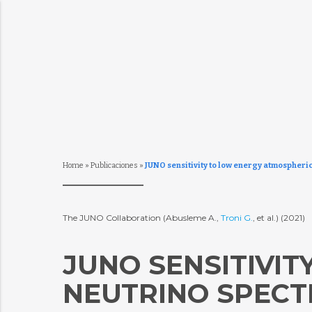
Home
»
Publicaciones
»
JUNO sensitivity to low energy atmospheri
The JUNO Collaboration (Abusleme A.,
Troni G.
, et al.) (2021)
JUNO SENSITIVI
NEUTRINO SPECT