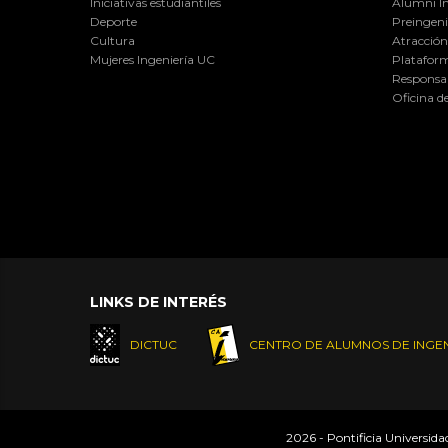
Iniciativas estudiantiles
Alumni I
Deporte
Preingeni
Cultura
Atracción 
Mujeres Ingeniería UC
Plataform
Responsab
Oficina d
LINKS DE INTERÉS
DICTUC
CENTRO DE ALUMNOS DE INGEN
2026 - Pontificia Universid