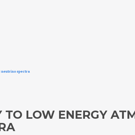
c neutrino spectra
TY TO LOW ENERGY AT
RA