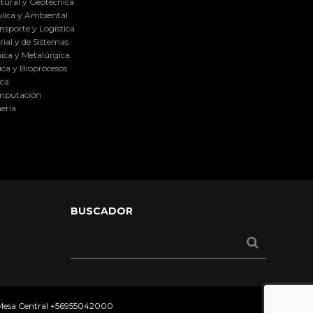
tural y Geotécnica
lica y Ambiental
nsporte y Logística
ial y de Sistemas
ica y Metalúrgica
ca y Bioprocesos
ica
omputación
ería
BUSCADOR
 Mesa Central
+56955042000